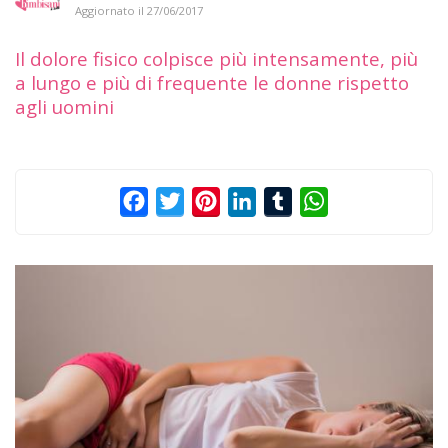
Aggiornato il
27/06/2017
Il dolore fisico colpisce più intensamente, più
a lungo e più di frequente le donne rispetto
agli uomini
Facebook
Twitter
Pinterest
LinkedIn
Tumblr
WhatsApp