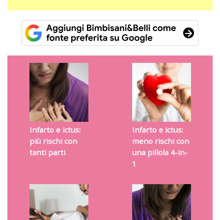
Infarto e ictus:
Infarto e ictus:
più rischi con
meno rischi con
tanti parti
una pillola 4-in-
1