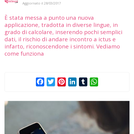
Aggiornato il
28/03/2017
È stata messa a punto una nuova
applicazione, tradotta in diverse lingue, in
grado di calcolare, inserendo pochi semplici
dati, il rischio di andare incontro a ictus e
infarto, riconoscendone i sintomi. Vediamo
come funziona
Facebook
Twitter
Pinterest
LinkedIn
Tumblr
WhatsApp