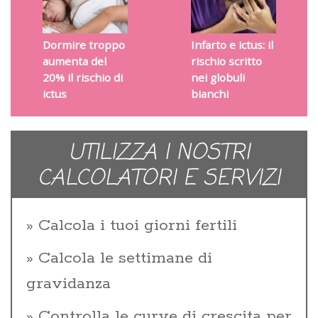
Dormire troppo
Infarto e ictus: il
aumenta del
rischio scritto
20% il rischio di
nei globuli
ictus
bianchi
UTILIZZA I NOSTRI
CALCOLATORI E SERVIZI
Calcola i tuoi giorni fertili
Calcola le settimane di
gravidanza
Controlla le curve di crescita per