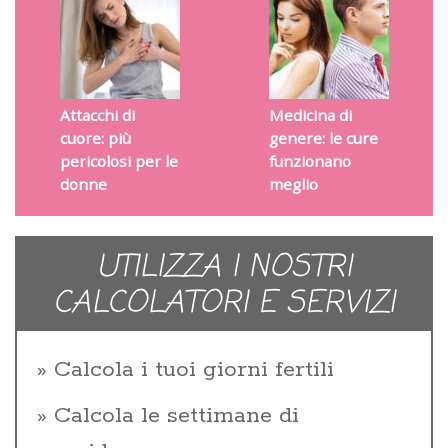
Attacchi di
Medicina di
cuore: più
genere: le cure
pericolosi per le
funzionano
donne
meglio
UTILIZZA I NOSTRI
CALCOLATORI E SERVIZI
Calcola i tuoi giorni fertili
Calcola le settimane di