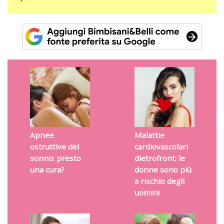
Apnee
Malattie
ostruttive del
cardiovascolari
sonno: presto
dietrofront: le
una cura?
donne sono più
a rischio degli
uomini