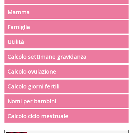
Mamma
Famiglia
Utilità
Calcolo settimane gravidanza
Calcolo ovulazione
Calcolo giorni fertili
Nomi per bambini
Calcolo ciclo mestruale