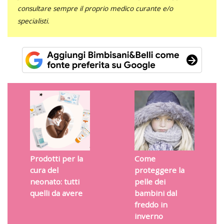
consultare sempre il proprio medico curante e/o
specialisti.
Prodotti per la
Come
cura del
proteggere la
neonato: tutti
pelle dei
quelli da avere
bambini dal
freddo in
inverno