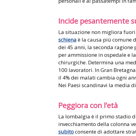
personali e ai passatempi in fam
Incide pesantemente sul
La situazione non migliora fuori d
schiena
è la causa più comune di
dei 45 anni, la seconda ragione p
per ammissione in ospedale e l
chirurgiche. Determina una medi
100 lavoratori. In Gran Bretagna 
il 4% dei malati cambia ogni ann
Nei Paesi scandinavi la media di 
Peggiora con l’età
La lombalgia è il primo stadio d
invecchiamento della colonna ve
subito
consente di adottare strat