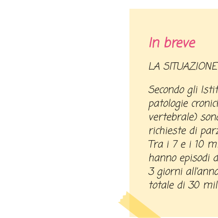
In breve
LA SITUAZIONE
Secondo gli Isti
patologie cronic
vertebrale) son
richieste di par
Tra i 7 e i 10 m
hanno episodi d
3 giorni all’anno
totale di 30 mil