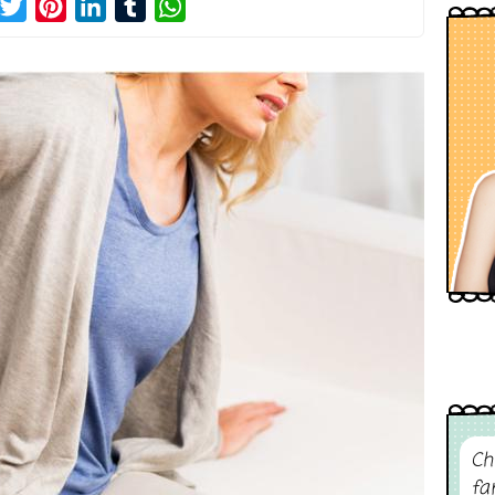
acebook
Twitter
Pinterest
LinkedIn
Tumblr
WhatsApp
Ch
fa