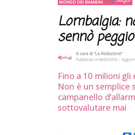
Lombalgia: no
sennò peggio
A cura di
“La Redazione”
Pubblicato il
04/05/2016
Aggiorn
Fino a 10 milioni gli
Non è un semplice 
campanello d’allarm
sottovalutare mai