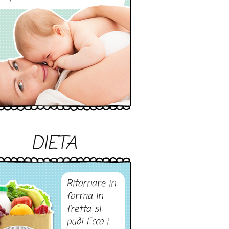
DIETA
Ritornare in
forma in
fretta si
può! Ecco i