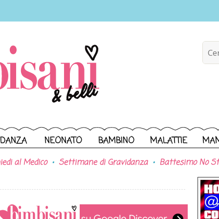
IDANZA
NEONATO
BAMBINO
MALATTIE
MA
iedi al Medico
Settimane di Gravidanza
Battesimo No St