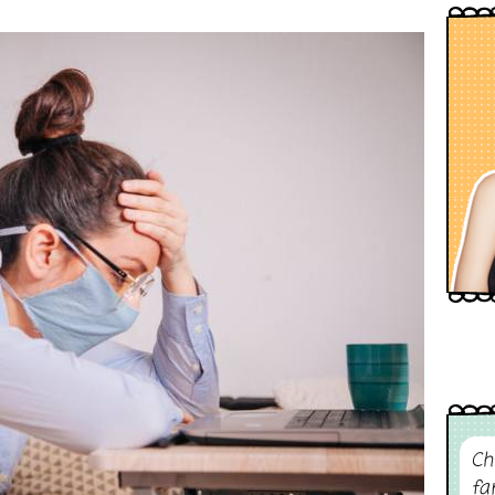
Ch
fa