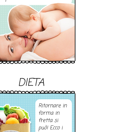
DIETA
Ritornare in
forma in
fretta si
può! Ecco i