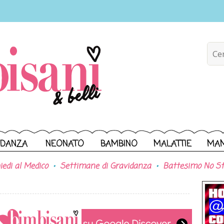
IDANZA
NEONATO
BAMBINO
MALATTIE
MA
iedi al Medico
Settimane di Gravidanza
Battesimo No St