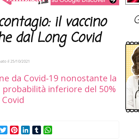
G
ontagio: il vaccino
he dal Long Covid
ato il
25/10/2021
ione da Covid-19 nonostante la
 probabilità inferiore del 50%
g Covid
acebook
Twitter
Pinterest
LinkedIn
Tumblr
WhatsApp