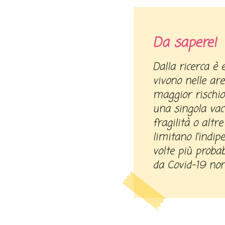
Da sapere!
Dalla ricerca è emerso che le persone che
vivono nelle ar
maggior rischio
una singola vacc
fragilità o altr
limitano l’indi
volte più probab
da Covid-19 non