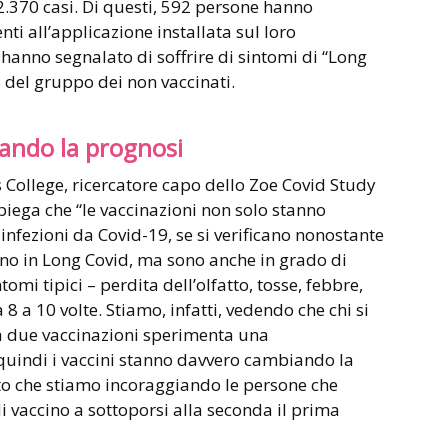
e 2.370 casi. Di questi, 592 persone hanno
ti all’applicazione installata sul loro
hanno segnalato di soffrire di sintomi di “Long
% del gruppo dei non vaccinati.
rando la prognosi
s College, ricercatore capo dello Zoe Covid Study
spiega che “le vaccinazioni non solo stanno
infezioni da Covid-19, se si verificano nonostante
mino in Long Covid, ma sono anche in grado di
omi tipici – perdita dell’olfatto, tosse, febbre,
 8 a 10 volte. Stiamo, infatti, vedendo che chi si
 a due vaccinazioni sperimenta una
 quindi i vaccini stanno davvero cambiando la
sto che stiamo incoraggiando le persone che
i vaccino a sottoporsi alla seconda il prima