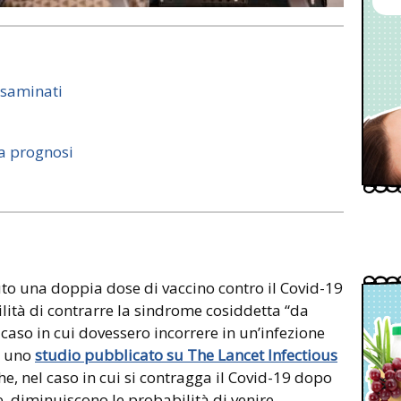
esaminati
la prognosi
uto una doppia dose di vaccino contro il Covid-19
lità di contrarre la sindrome cosiddetta “da
 caso in cui dovessero incorrere in un’infezione
a uno
studio pubblicato su The Lancet Infectious
e, nel caso in cui si contragga il Covid-19 dopo
e, diminuiscono le probabilità di venire