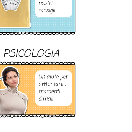
nostri
consigli
PSICOLOGIA
Un aiuto per
affrontare i
momenti
difficili