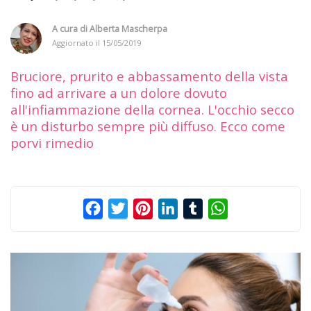
A cura di
Alberta Mascherpa
Aggiornato il
15/05/2019
Bruciore, prurito e abbassamento della vista
fino ad arrivare a un dolore dovuto
all'infiammazione della cornea. L'occhio secco
è un disturbo sempre più diffuso. Ecco come
porvi rimedio
Facebook
Twitter
Pinterest
LinkedIn
Tumblr
WhatsApp