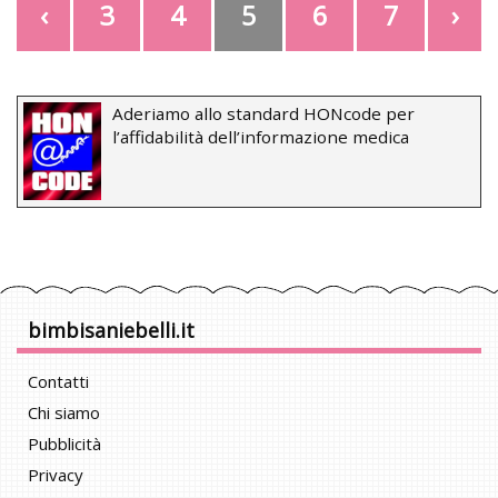
‹
3
4
5
6
7
›
Aderiamo allo standard HONcode per
l’affidabilità dell’informazione medica
bimbisaniebelli.it
Contatti
Chi siamo
Pubblicità
Privacy