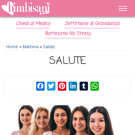
Chiedi al Medico
Settimane di Gravidanza
Battesimo No Stress
Home
»
Mamma
»
Salute
SALUTE
Facebook
Twitter
Pinterest
LinkedIn
Tumblr
WhatsApp