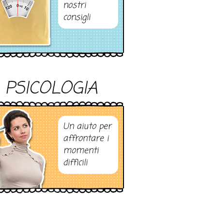
nostri
consigli
PSICOLOGIA
Un aiuto per
affrontare i
momenti
difficili