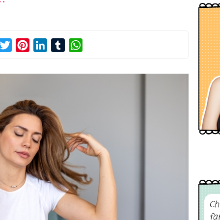
acebook
Twitter
Pinterest
LinkedIn
Tumblr
WhatsApp
Ch
fa