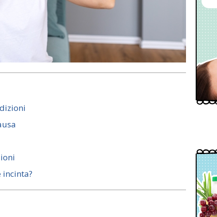
dizioni
pausa
zioni
 incinta?