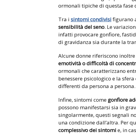
ormonali tipiche di questa fase d
Tra i
sintomi condivisi
figurano 
sensibilità del seno
. Le variazio
infatti provocare gonfiore, fast
di gravidanza sia durante la tr
Alcune donne riferiscono inoltr
emotività o difficoltà di concent
ormonali che caratterizzano ent
benessere psicologico e la sfera
differenti da persona a persona.
Infine, sintomi come
gonfiore ad
possono manifestarsi sia in gra
singolarmente, questi segnali n
una condizione dall’altra. Per q
complessivo dei sintomi
e, in ca