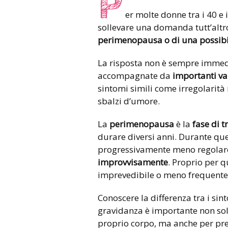
P
er molte donne tra i 40 e
sollevare una domanda tutt’altro
perimenopausa o di una possibi
La risposta non è sempre immedi
accompagnate da
importanti va
sintomi simili come irregolarit
sbalzi d’umore.
La
perimenopausa
è la
fase di 
durare diversi anni. Durante ques
progressivamente meno regola
improvvisamente
. Proprio per 
imprevedibile o meno frequente,
Conoscere la differenza tra i si
gravidanza è importante non solo
proprio corpo, ma anche per pre