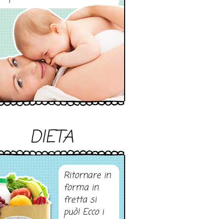
DIETA
Ritornare in
forma in
fretta si
può! Ecco i