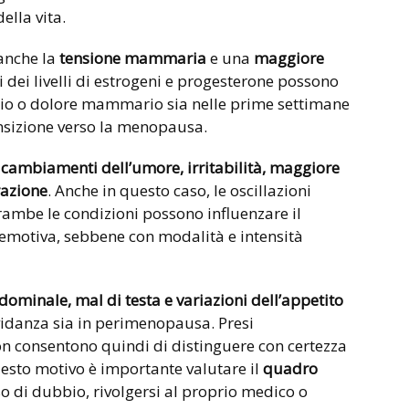
ella vita.
anche la
tensione mammaria
e una
maggiore
ni dei livelli di estrogeni e progesterone possono
idio o dolore mammario sia nelle prime settimane
ansizione verso la menopausa.
e
cambiamenti dell’umore, irritabilità, maggiore
razione
. Anche in questo caso, le oscillazioni
rambe le condizioni possono influenzare il
 emotiva, sebbene con modalità e intensità
dominale, mal di testa e variazioni dell’appetito
vidanza sia in perimenopausa. Presi
on consentono quindi di distinguere con certezza
uesto motivo è importante valutare il
quadro
so di dubbio, rivolgersi al proprio medico o