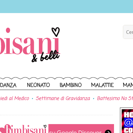
IDANZA
NEONATO
BAMBINO
MALATTIE
MA
iedi al Medico
Settimane di Gravidanza
Battesimo No St