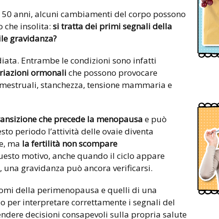
 i 50 anni, alcuni cambiamenti del corpo possono
 che insolita:
si tratta dei primi segnali della
le gravidanza?
ata. Entrambe le condizioni sono infatti
riazioni ormonali
che possono provocare
à mestruali, stanchezza, tensione mammaria e
transizione che precede la menopausa
e può
to periodo l’attività delle ovaie diventa
re, ma
la fertilità non scompare
questo motivo, anche quando il ciclo appare
 una gravidanza può ancora verificarsi.
ntomi della perimenopausa e quelli di una
 per interpretare correttamente i segnali del
ndere decisioni consapevoli sulla propria salute