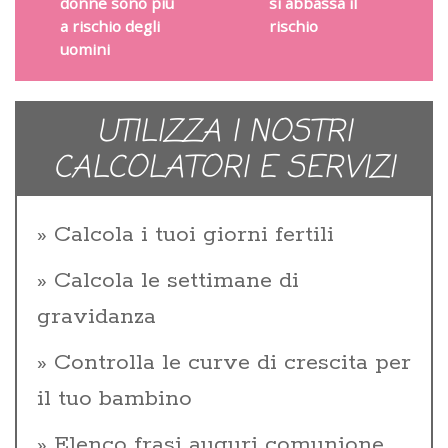
donne sono più
si abbassa il
a rischio degli
rischio
uomini
UTILIZZA I NOSTRI
CALCOLATORI E SERVIZI
Calcola i tuoi giorni fertili
Calcola le settimane di
gravidanza
Controlla le curve di crescita per
il tuo bambino
Elenco frasi auguri comunione