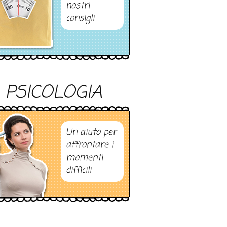
nostri
consigli
PSICOLOGIA
Un aiuto per
affrontare i
momenti
difficili