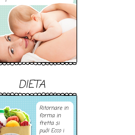
DIETA
Ritornare in
forma in
fretta si
può! Ecco i