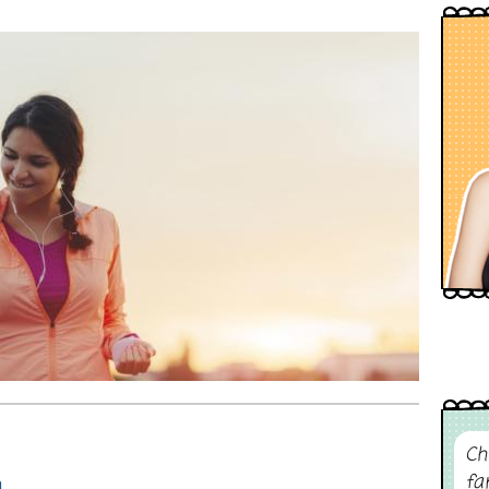
Ch
fa
a