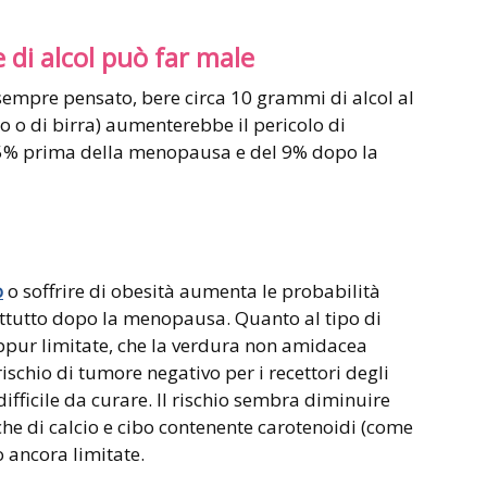
 di alcol può far male
a sempre pensato, bere circa 10 grammi di alcol al
no o di birra) aumenterebbe il pericolo di
l 5% prima della menopausa e del 9% dopo la
o
o soffrire di obesità aumenta le probabilità
attutto dopo la menopausa. Quanto al tipo di
eppur limitate, che la verdura non amidacea
rischio di tumore negativo per i recettori degli
ifficile da curare. Il rischio sembra diminuire
icche di calcio e cibo contenente carotenoidi (come
o ancora limitate.