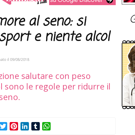
G
more al seno: si
port e niente alcol
ato il
09/08/2018
azione salutare con peso
l sono le regole per ridurre il
 seno.
acebook
Twitter
Pinterest
LinkedIn
Tumblr
WhatsApp