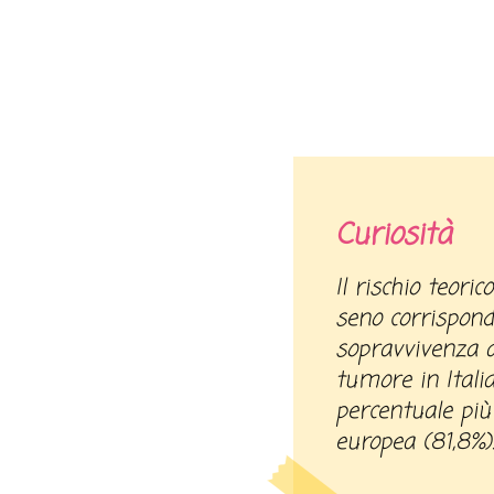
Curiosità
Il rischio teorico di sviluppare il cancro al
seno corrispond
sopravvivenza a
tumore in Italia
percentuale più
europea (81,8%)