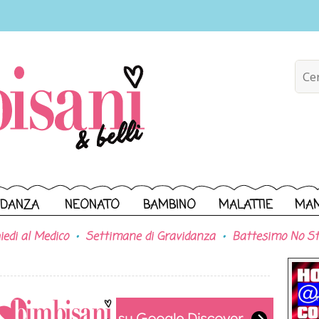
IDANZA
NEONATO
BAMBINO
MALATTIE
MA
iedi al Medico
Settimane di Gravidanza
Battesimo No St