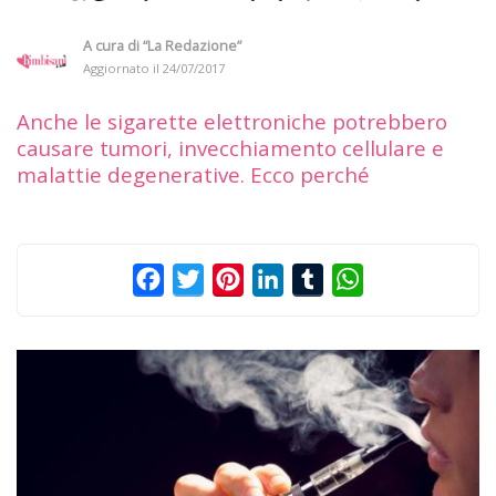
A cura di
“La Redazione”
Aggiornato il
24/07/2017
Anche le sigarette elettroniche potrebbero
causare tumori, invecchiamento cellulare e
malattie degenerative. Ecco perché
Facebook
Twitter
Pinterest
LinkedIn
Tumblr
WhatsApp