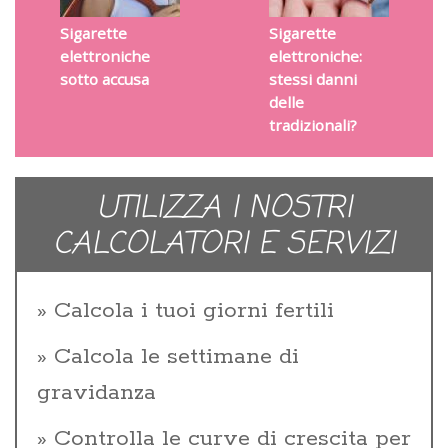
Sigarette
Sigarette
elettroniche
elettroniche:
sotto accusa
stessi danni
delle
tradizionali?
UTILIZZA I NOSTRI
CALCOLATORI E SERVIZI
Calcola i tuoi giorni fertili
Calcola le settimane di
gravidanza
Controlla le curve di crescita per