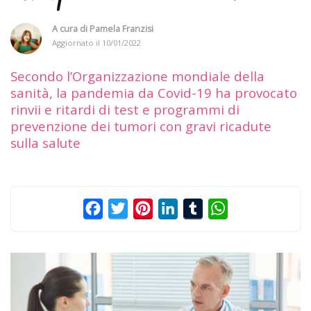
A cura di
Pamela Franzisi
Aggiornato il
10/01/2022
Secondo l’Organizzazione mondiale della
sanità, la pandemia da Covid-19 ha provocato
rinvii e ritardi di test e programmi di
prevenzione dei tumori con gravi ricadute
sulla salute
Facebook
Twitter
Pinterest
LinkedIn
Tumblr
WhatsApp