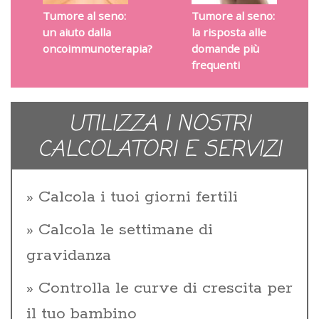
Tumore al seno:
Tumore al seno:
un aiuto dalla
la risposta alle
oncoimmunoterapia?
domande più
frequenti
UTILIZZA I NOSTRI
CALCOLATORI E SERVIZI
Calcola i tuoi giorni fertili
Calcola le settimane di
gravidanza
Controlla le curve di crescita per
il tuo bambino