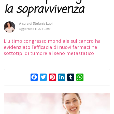
la sopravvivenza
A cura di
Stefania Lupi
Aggiornato il
05/11/2021
L'ultimo congresso mondiale sul cancro ha
evidenziato l’efficacia di nuovi farmaci nei
sottotipi di tumore al seno metastatico
Facebook
Twitter
Pinterest
LinkedIn
Tumblr
WhatsApp