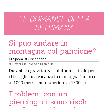
LE DOMANDE DELLA
SETTIMANA
Si può andare in
montagna col pancione?
Gli Specialisti Rispondono
di
Dottor Claudio Ivan Brambilla
Durante la gravidanza, l'altitudine ideale per
chi sceglie una vacanza in montagna è intorno
ai 1000 metri e non superiore ai 1500.
»
Problemi con un
piercing: ci sono rischi