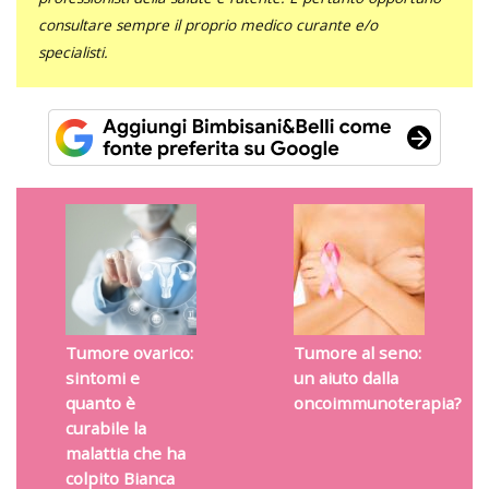
consultare sempre il proprio medico curante e/o
specialisti.
Tumore ovarico:
Tumore al seno:
sintomi e
un aiuto dalla
quanto è
oncoimmunoterapia?
curabile la
malattia che ha
colpito Bianca