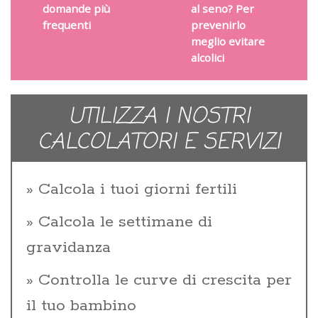
domande più
al seno? Per
frequenti
prevenirlo
meglio evitare
alcolici
UTILIZZA I NOSTRI
CALCOLATORI E SERVIZI
Calcola i tuoi giorni fertili
Calcola le settimane di
gravidanza
Controlla le curve di crescita per
il tuo bambino