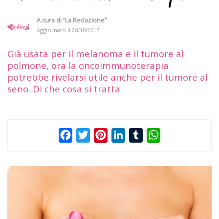
A cura di
“La Redazione”
Aggiornato il
28/10/2015
Già usata per il melanoma e il tumore al
polmone, ora la oncoimmunoterapia
potrebbe rivelarsi utile anche per il tumore al
seno. Di che cosa si tratta
Facebook
Twitter
Pinterest
LinkedIn
Tumblr
WhatsApp