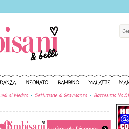
IDANZA
NEONATO
BAMBINO
MALATTIE
MA
iedi al Medico
Settimane di Gravidanza
Battesimo No St