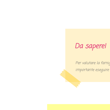
Da sapere!
Per valutare la famigliarità per tumore dell’ovaio è
importante eseguire