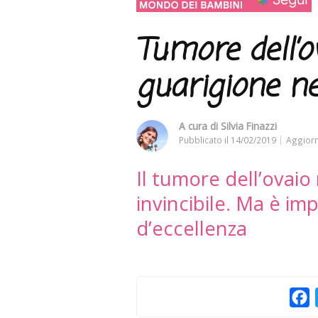
Tumore dell’o
guarigione nei
A cura di
Silvia Finazzi
Pubblicato il
14/02/2019
Aggiorn
Il tumore dell’ovai
invincibile. Ma è imp
d’eccellenza
F