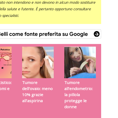
sito non intendono e non devono in alcun modo sostituire
 della salute e l’utente. È pertanto opportuno consultare
specialisti.
istico:
Tumore
Tumore
tomi e
dell’ovaio: meno
all’endometrio:
10% grazie
la pillola
all’aspirina
protegge le
donne