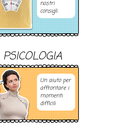
nostri
consigli
PSICOLOGIA
Un aiuto per
affrontare i
momenti
difficili