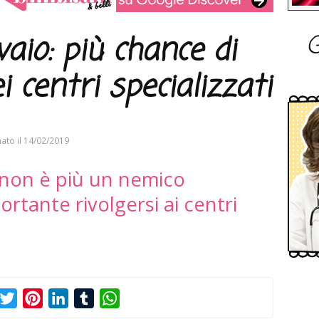
G
vaio: più chance di
 centri specializzati
ato il
14/02/2019
o non è più un nemico
ortante rivolgersi ai centri
acebook
Twitter
Pinterest
LinkedIn
Tumblr
WhatsApp