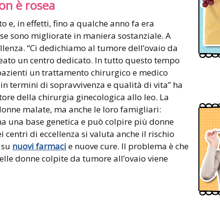
non è rosea
 e, in effetti, fino a qualche anno fa era
ose sono migliorate in maniera sostanziale. A
cellenza. “Ci dedichiamo al tumore dell’ovaio da
eato un centro dedicato. In tutto questo tempo
pazienti un trattamento chirurgico e medico
n termini di sopravvivenza e qualità di vita” ha
ore della chirurgia ginecologica allo Ieo. La
donne malate, ma anche le loro famigliari:
 ha una base genetica e può colpire più donne
 centri di eccellenza si valuta anche il rischio
a su
nuovi farmaci
e nuove cure. Il problema è che
delle donne colpite da tumore all’ovaio viene