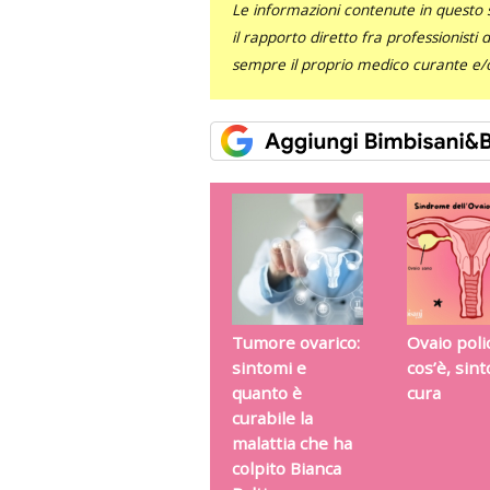
Le informazioni contenute in questo 
il rapporto diretto fra professionisti
sempre il proprio medico curante e/o 
Tumore ovarico:
Ovaio polic
sintomi e
cos’è, sin
quanto è
cura
curabile la
malattia che ha
colpito Bianca