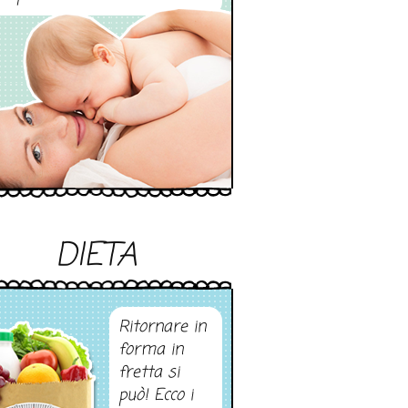
DIETA
Ritornare in
forma in
fretta si
può! Ecco i