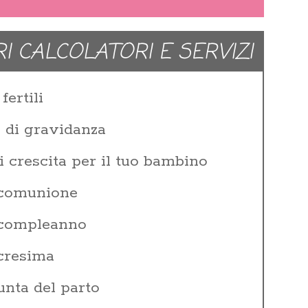
RI CALCOLATORI E SERVIZI
fertili
e di gravidanza
i crescita per il tuo bambino
 comunione
i compleanno
 cresima
unta del parto