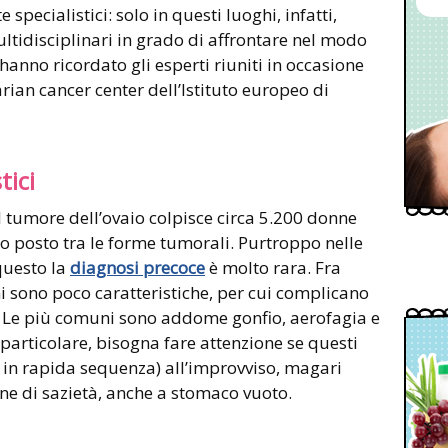
 specialistici: solo in questi luoghi, infatti,
tidisciplinari in grado di affrontare nel modo
 hanno ricordato gli esperti riuniti in occasione
rian cancer center dell’Istituto europeo di
tici
a il tumore dell’ovaio colpisce circa 5.200 donne
no posto tra le forme tumorali. Purtroppo nelle
 questo la
diagnosi precoce
è molto rara. Fra
oni sono poco caratteristiche, per cui complicano
. Le più comuni sono addome gonfio, aerofagia e
 particolare, bisogna fare attenzione se questi
o in rapida sequenza) all’improvviso, magari
ne di sazietà, anche a stomaco vuoto.