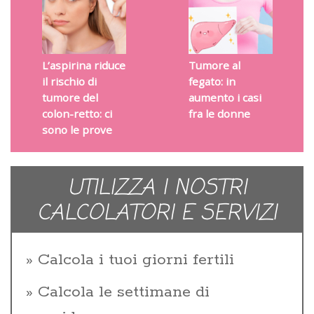
L’aspirina riduce
Tumore al
il rischio di
fegato: in
tumore del
aumento i casi
colon-retto: ci
fra le donne
sono le prove
UTILIZZA I NOSTRI
CALCOLATORI E SERVIZI
Calcola i tuoi giorni fertili
Calcola le settimane di