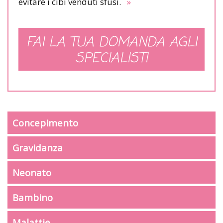
evitare i cibi venduti sfusi.
»
FAI LA TUA DOMANDA AGLI
SPECIALISTI
Concepimento
Gravidanza
Neonato
Bambino
Malattie