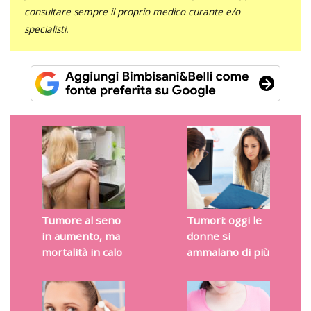
consultare sempre il proprio medico curante e/o
specialisti.
Tumore al seno
Tumori: oggi le
in aumento, ma
donne si
mortalità in calo
ammalano di più