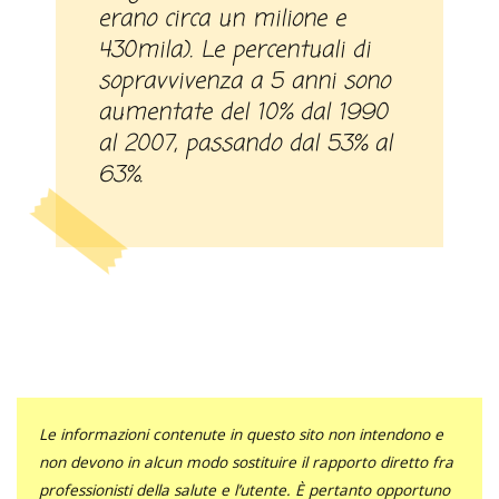
erano circa un milione e
430mila). Le percentuali di
sopravvivenza a 5 anni sono
aumentate del 10% dal 1990
al 2007, passando dal 53% al
63%.
Le informazioni contenute in questo sito non intendono e
non devono in alcun modo sostituire il rapporto diretto fra
professionisti della salute e l’utente. È pertanto opportuno