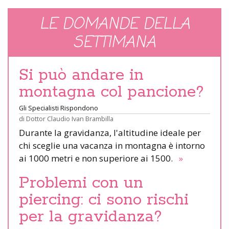
LE DOMANDE DELLA
SETTIMANA
Si può andare in
montagna col pancione?
Gli Specialisti Rispondono
di
Dottor Claudio Ivan Brambilla
Durante la gravidanza, l'altitudine ideale per
chi sceglie una vacanza in montagna è intorno
ai 1000 metri e non superiore ai 1500.
»
Problemi con un
piercing: ci sono rischi
per la gravidanza?