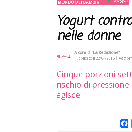
Yogurt contro
nelle donne
A cura di
“La Redazione”
Pubblicato il
22/04/2016
Aggiorn
Cinque porzioni sett
rischio di pression
agisce
F