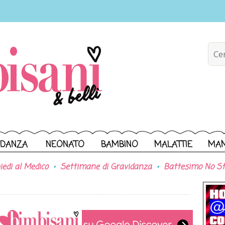
IDANZA
NEONATO
BAMBINO
MALATTIE
MA
iedi al Medico
Settimane di Gravidanza
Battesimo No St