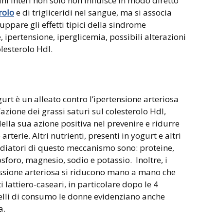
ini interi non solo non influisce in modo diretto
rolo
e di trigliceridi nel sangue, ma si associa
uppare gli effetti tipici della sindrome
ipertensione, iperglicemia, possibili alterazioni
colesterolo Hdl.
urt è un alleato contro l’ipertensione arteriosa
zione dei grassi saturi sul colesterolo Hdl,
della sua azione positiva nel prevenire e ridurre
rterie. Altri nutrienti, presenti in yogurt e altri
mediatori di questo meccanismo sono: proteine,
fosforo, magnesio, sodio e potassio. Inoltre, i
ressione arteriosa si riducono mano a mano che
lattiero-caseari, in particolare dopo le 4
ivelli di consumo le donne evidenziano anche
a.