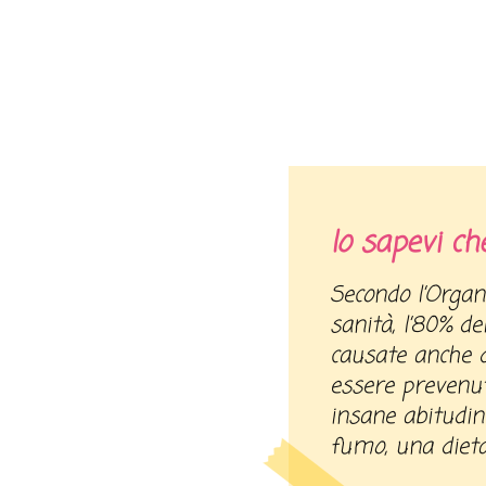
lo sapevi ch
Secondo l’Organizzazione mondiale della
sanità, l’80% de
causate anche d
essere prevenut
insane abitudini
fumo, una dieta