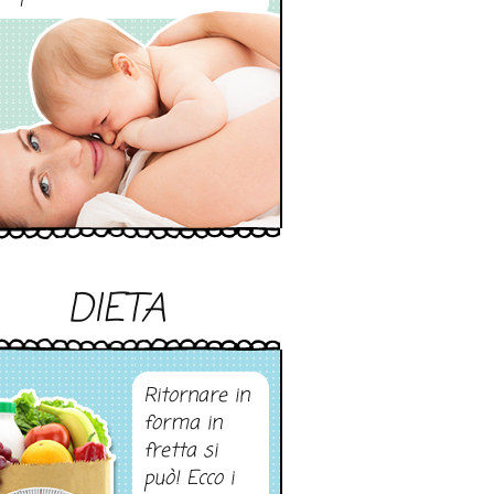
DIETA
Ritornare in
forma in
fretta si
può! Ecco i