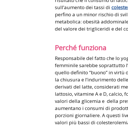
risultato che il consumo di lattic
sull’aumento dei tassi di
coleste
perfino a un minor rischio di svil
metabolica: obesità addominale, 
del valore dei trigliceridi e del 
Perché funziona
Responsabile del fatto che lo yog
femminile sarebbe soprattutto l’a
quello definito “buono” in virtù 
la chiusura e l’indurimento delle a
derivati del latte, considerati 
lattosio, vitamine A e D, calcio, 
valori della glicemia e della p
aumentano i consumi di prodotti 
porzioni giornaliere. A questi l
valori più bassi di colesterolemi