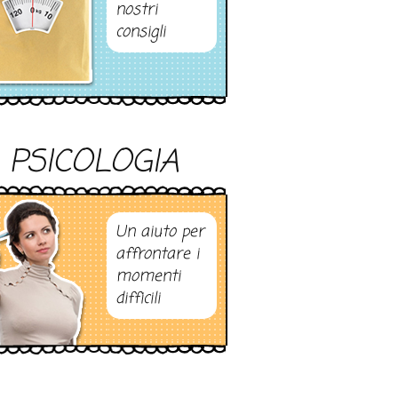
nostri
consigli
PSICOLOGIA
Un aiuto per
affrontare i
momenti
difficili