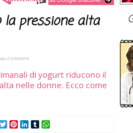
G
 la pressione alta
ato il
22/04/2016
imanali di yogurt riducono il
e alta nelle donne. Ecco come
acebook
Twitter
Pinterest
LinkedIn
Tumblr
WhatsApp