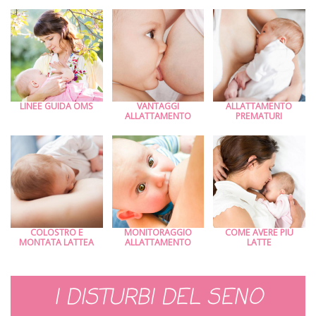
LINEE GUIDA OMS
VANTAGGI
ALLATTAMENTO
ALLATTAMENTO
PREMATURI
COLOSTRO E
MONITORAGGIO
COME AVERE PIÙ
MONTATA LATTEA
ALLATTAMENTO
LATTE
I DISTURBI DEL SENO