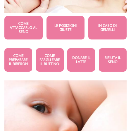
COME
LE POSIZIONI
IN CASO DI
ATTACCARLO AL
GIUSTE
GEMELLI
SENO
COME
COME
DONARE IL
RIFIUTA IL
PREPARARE
FARGLI FARE
LATTE
SENO
IL BIBERON
IL RUTTINO