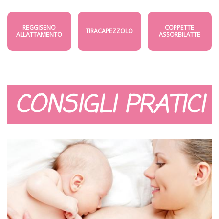
REGGISENO
COPPETTE
TIRACAPEZZOLO
ALLATTAMENTO
ASSORBILATTE
CONSIGLI PRATICI