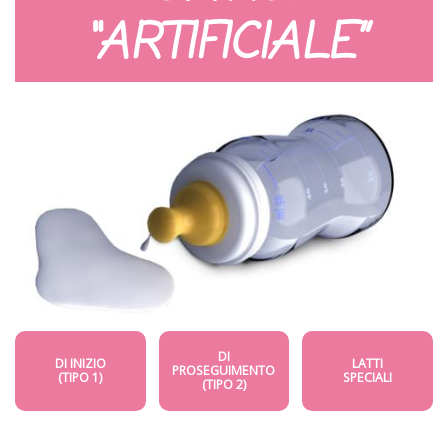
“ARTIFICIALE”
DI
DI INIZIO
LATTI
PROSEGUIMENTO
(TIPO 1)
SPECIALI
(TIPO 2)