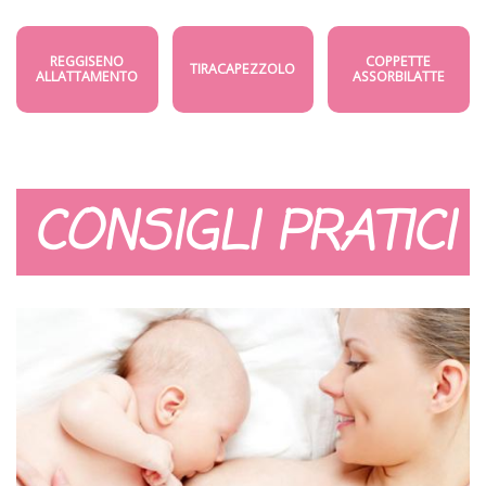
REGGISENO
COPPETTE
TIRACAPEZZOLO
ALLATTAMENTO
ASSORBILATTE
CONSIGLI PRATICI