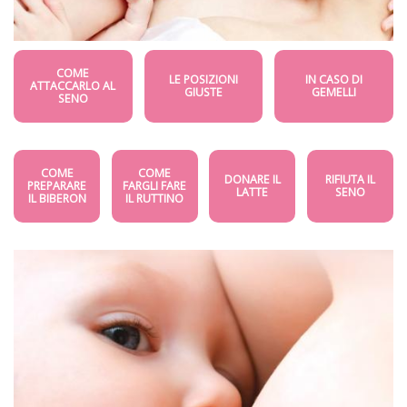
COME
LE POSIZIONI
IN CASO DI
ATTACCARLO AL
GIUSTE
GEMELLI
SENO
COME
COME
DONARE IL
RIFIUTA IL
PREPARARE
FARGLI FARE
LATTE
SENO
IL BIBERON
IL RUTTINO