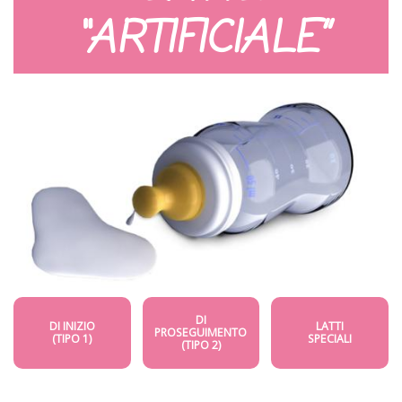
“ARTIFICIALE”
DI
DI INIZIO
LATTI
PROSEGUIMENTO
(TIPO 1)
SPECIALI
(TIPO 2)