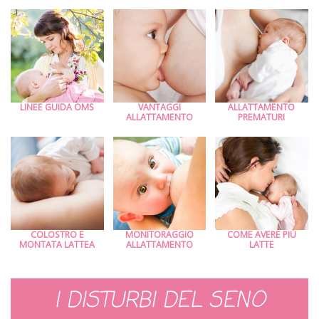
LINEE GUIDA OMS
VANTAGGI
ALLATTAMENTO
ALLATTAMENTO
PREMATURI
COLOSTRO E
MONITORAGGIO
COME AVERE PIÙ
MONTATA LATTEA
ALLATTAMENTO
LATTE
I DISTURBI DEL SENO