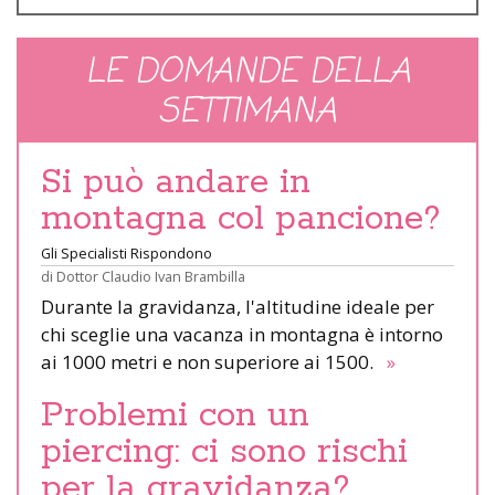
LE DOMANDE DELLA
SETTIMANA
Si può andare in
montagna col pancione?
Gli Specialisti Rispondono
di
Dottor Claudio Ivan Brambilla
Durante la gravidanza, l'altitudine ideale per
chi sceglie una vacanza in montagna è intorno
ai 1000 metri e non superiore ai 1500.
»
Problemi con un
piercing: ci sono rischi
per la gravidanza?