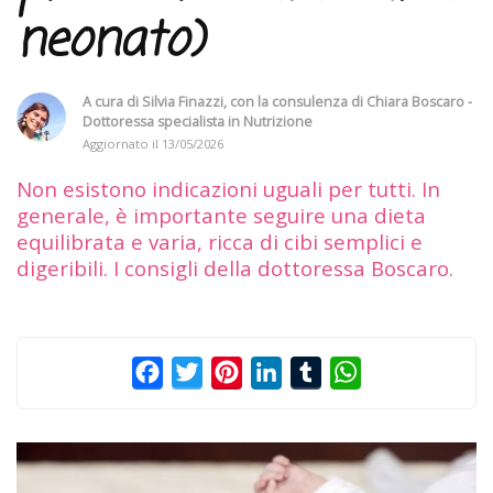
neonato)
A cura di
Silvia Finazzi
, con la consulenza di
Chiara Boscaro -
Dottoressa specialista in Nutrizione
Aggiornato il
13/05/2026
Non esistono indicazioni uguali per tutti. In
generale, è importante seguire una dieta
equilibrata e varia, ricca di cibi semplici e
digeribili. I consigli della dottoressa Boscaro.
Facebook
Twitter
Pinterest
LinkedIn
Tumblr
WhatsApp