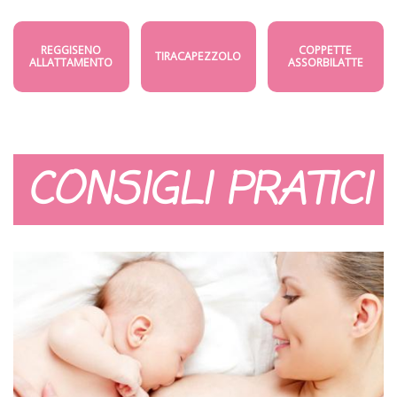
REGGISENO
COPPETTE
TIRACAPEZZOLO
ALLATTAMENTO
ASSORBILATTE
CONSIGLI PRATICI