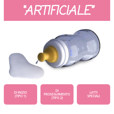
“ARTIFICIALE”
DI
DI INIZIO
LATTI
PROSEGUIMENTO
(TIPO 1)
SPECIALI
(TIPO 2)