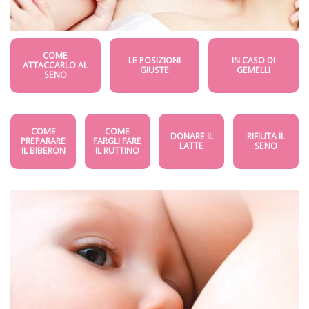
COME
LE POSIZIONI
IN CASO DI
ATTACCARLO AL
GIUSTE
GEMELLI
SENO
COME
COME
DONARE IL
RIFIUTA IL
PREPARARE
FARGLI FARE
LATTE
SENO
IL BIBERON
IL RUTTINO