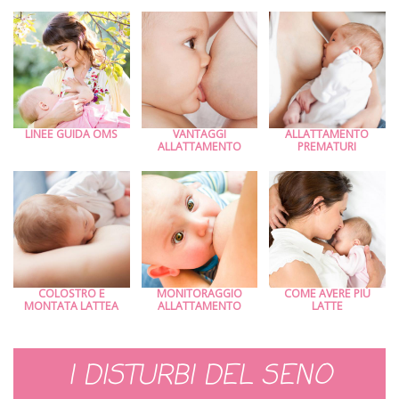
LINEE GUIDA OMS
VANTAGGI
ALLATTAMENTO
ALLATTAMENTO
PREMATURI
COLOSTRO E
MONITORAGGIO
COME AVERE PIÙ
MONTATA LATTEA
ALLATTAMENTO
LATTE
I DISTURBI DEL SENO