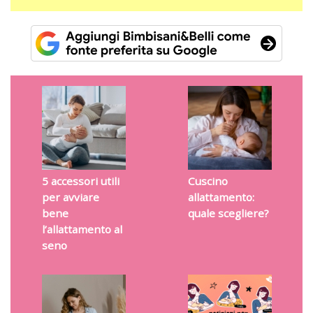
5 accessori utili
Cuscino
per avviare
allattamento:
bene
quale scegliere?
l’allattamento al
seno