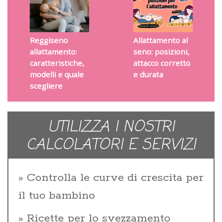
Reggiseno
Allattamento al
allattamento:
seno: posizioni,
caratteristiche,
attacco corretto
modelli e quale
e durata
scegliere
UTILIZZA I NOSTRI
CALCOLATORI E SERVIZI
Controlla le curve di crescita per
il tuo bambino
Ricette per lo svezzamento