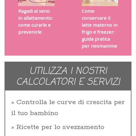
Ragadi al seno
Come
in allattamento:
conservare il
come curarle e
latte materno in
prevenirle
frigo e freezer:
guida pratica
per neomamme
UTILIZZA I NOSTRI
CALCOLATORI E SERVIZI
Controlla le curve di crescita per
il tuo bambino
Ricette per lo svezzamento