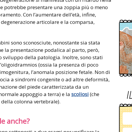
e potrebbe presentare una zoppia più o meno
ramento. Con l’aumentare dell’età, infine,
di degenerazione articolare e la comparsa,
bini sono sconosciute, nonostante sia stata
e la presentazione podalica al parto, però,
sviluppo della patologia. Inoltre, sono stati
l’oligoidramnios (ossia la presenza di poco
rimogenitura, l’anomala posizione fetale. Non di
socia a sindromi congenite o ad altre deformità,
azione del piede caratterizzata da un
I
normale appoggio a terra) e la
scoliosi
(che
ella colonna vertebrale).
lle anche?
ono sottoposti a due esami per verificare la