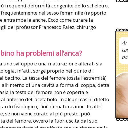
più frequenti deformità congenite dello scheletro.
ù frequentemente nel sesso femminile (rapporto
lge entrambe le anche. Ecco come curare la
igli del professor Francesco Falez, chirurgo
Ar
co
ino ha problemi all’anca?
ba
a uno sviluppo e una maturazione alterati sia
ologia, infatti, sorge proprio nel punto di
el bacino. La testa del femore (ossia l’estremità)
o all’interno di una cavità a forma di coppa, detta
asia la testa del femore non è coperta e
ll’interno dell’acetabolo. In alcuni casi il difetto
ardo fisiologico, cioè di maturazione. In altri
e, se non viene curato al più presto, può
ta del femore, ovvero la fuoriuscita dal suo
egenerazione si manifesta con un ritardo nella