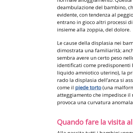
deambulazione del bambino, ch
evidente, con tendenza al peggio
entrano in gioco altri processi 
insieme alla zoppia, del dolore.
Le cause della displasia nei bam
dimostrata una familiarità; anch
sembra avere un certo peso nello 
identificati come predisponenti 
liquido amniotico uterino), la p
rado la displasia dell’anca si as
come il
piede torto
(una malform
atteggiamento che impedisce il 
provoca una curvatura anomala d
Quando fare la visita a
Alla nascita tutti i bambini veng