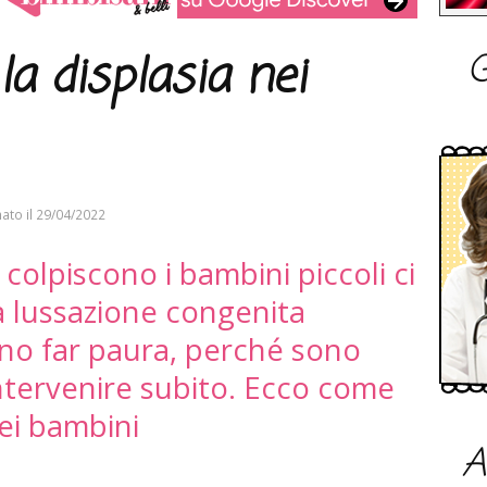
G
a displasia nei
ato il
29/04/2022
 colpiscono i bambini piccoli ci
la lussazione congenita
no far paura, perché sono
 intervenire subito. Ecco come
nei bambini
A