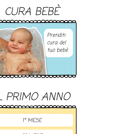
CURA BEBÈ
Prenditi
cura del
tuo bebè
L PRIMO ANNO
1° MESE