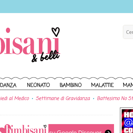
IDANZA
NEONATO
BAMBINO
MALATTIE
MA
iedi al Medico
Settimane di Gravidanza
Battesimo No St