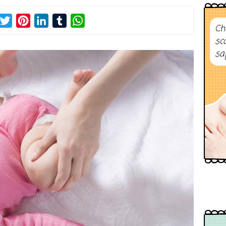
acebook
Twitter
Pinterest
LinkedIn
Tumblr
WhatsApp
Ch
sc
sa