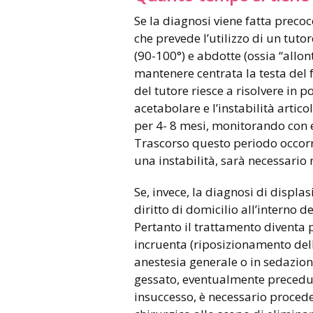
Se la diagnosi viene fatta preco
che prevede l’utilizzo di un tuto
(90-100°) e abdotte (ossia “allo
mantenere centrata la testa del 
del tutore riesce a risolvere in p
acetabolare e l’instabilità artico
per 4- 8 mesi, monitorando con e
Trascorso questo periodo occorr
una instabilità, sarà necessario r
Se, invece, la diagnosi di displas
diritto di domicilio all’interno
Pertanto il trattamento diventa 
incruenta (riposizionamento dell
anestesia generale o in sedazio
gessato, eventualmente precedut
insuccesso, è necessario proced