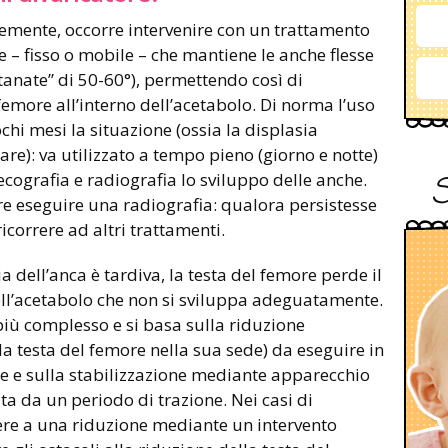
cemente, occorre intervenire con un trattamento
re – fisso o mobile – che mantiene le anche flesse
ntanate” di 50-60°), permettendo così di
femore all’interno dell’acetabolo. Di norma l’uso
ochi mesi la situazione (ossia la displasia
lare): va utilizzato a tempo pieno (giorno e notte)
cografia e radiografia lo sviluppo delle anche.
e eseguire una radiografia: qualora persistesse
icorrere ad altri trattamenti.
ia dell’anca è tardiva, la testa del femore perde il
 dell’acetabolo che non si sviluppa adeguatamente.
più complesso e si basa sulla riduzione
a testa del femore nella sua sede) da eseguire in
ne e sulla stabilizzazione mediante apparecchio
a da un periodo di trazione. Nei casi di
ere a una riduzione mediante un intervento