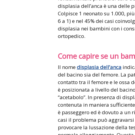
displasia dell’anca è una delle 
Colpisce 1 neonato su 1.000, pi
6 a 1) e nel 45% dei casi coinvo
displasia nei bambini con i cons
ortopedico.
Come capire se un bamb
Il nome
displasia dell’anca
indic
del bacino sia del femore. La pat
contatto tra il femore e le ossa d
è posizionata a livello del bacin
“acetabolo”. In presenza di displ
contenuta in maniera sufficiente a
è passeggero ed è dovuto a un rit
casi il problema può aggravarsi 
provocare la lussazione della tes
normale alloggiamento. Questa d