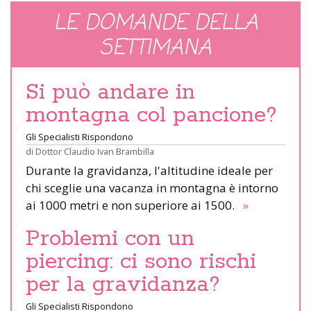
LE DOMANDE DELLA
SETTIMANA
Si può andare in
montagna col pancione?
Gli Specialisti Rispondono
di
Dottor Claudio Ivan Brambilla
Durante la gravidanza, l'altitudine ideale per
chi sceglie una vacanza in montagna è intorno
ai 1000 metri e non superiore ai 1500.
»
Problemi con un
piercing: ci sono rischi
per la gravidanza?
Gli Specialisti Rispondono