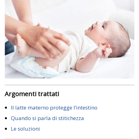
Argomenti trattati
Il latte materno protegge l’intestino
Quando si parla di stitichezza
Le soluzioni