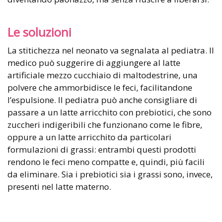
Le soluzioni
La stitichezza nel neonato va segnalata al pediatra. Il
medico può suggerire di aggiungere al latte
artificiale mezzo cucchiaio di maltodestrine, una
polvere che ammorbidisce le feci, facilitandone
l’espulsione. Il pediatra può anche consigliare di
passare a un latte arricchito con prebiotici, che sono
zuccheri indigeribili che funzionano come le fibre,
oppure a un latte arricchito da particolari
formulazioni di grassi: entrambi questi prodotti
rendono le feci meno compatte e, quindi, più facili
da eliminare. Sia i prebiotici sia i grassi sono, invece,
presenti nel latte materno.