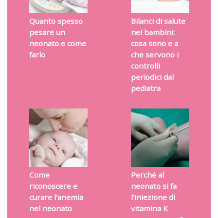
Quanto spesso
Bilanci di salute
pesare un
nei bambini:
neonato e come
cosa sono e a
farlo
che servono i
controlli
periodici dal
pediatra
Come
Perché al
riconoscere e
neonato si fa
curare l’anemia
l’iniezione di
nel neonato
vitamina K