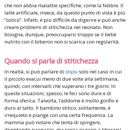
che non abbia malattie specifiche, come la febbre. Il
latte artificiale, invece, da questo punto di vista è più
“ostico”. Infatti, è più difficile da digerire e può anche
creare problemi di stitichezza nel neonato. Non
bisogna, dunque, preoccuparsi troppo se il bebè
nutrito con il biberon non si scarica con regolarità.
Quando si parla di stitichezza
In realtà, si può parlare di
stipsi
solo nel caso in cui
il piccolo evacui meno di due volte alla settimana,
quindi, con intervalli che superano i tre giorni. In
queste situazioni, spesso, le feci sono dure e di
forma sferica. Talvolta, l’addome è molto gonfio e
duro al tatto. Il bambino stitico, solitamente, è
irrequieto e piange con una certa frequenza. La
mamma può notare che tenta di spingere,
diventando paonazzo, ma senza riuscire a liberarsi.