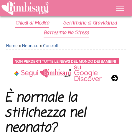
Chiedi al Medico
Settimane di Gravidanza
Battesimo No Stress
Home
»
Neonato
»
Controlli
È normale la
stitichezza nel
neonato?