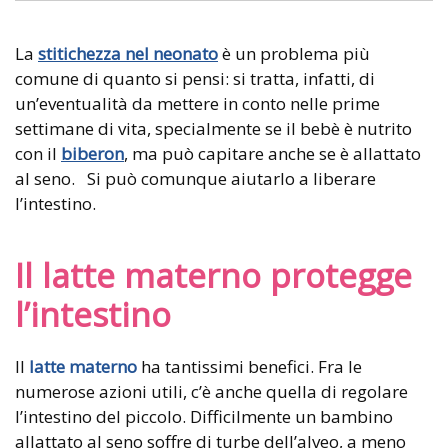
La
stitichezza nel neonato
è un problema più
comune di quanto si pensi: si tratta, infatti, di
un’eventualità da mettere in conto nelle prime
settimane di vita, specialmente se il bebè è nutrito
con il
biberon
, ma può capitare anche se è allattato
al seno. Si può comunque aiutarlo a liberare
l’intestino.
Il latte materno protegge
l’intestino
Il
latte materno
ha tantissimi benefici. Fra le
numerose azioni utili, c’è anche quella di regolare
l’intestino del piccolo. Difficilmente un bambino
allattato al seno soffre di turbe dell’alveo, a meno