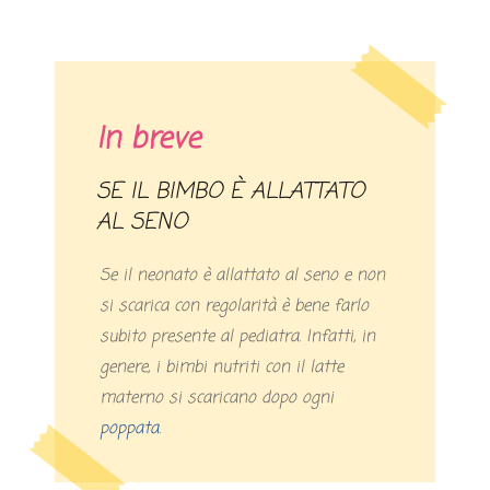
In breve
SE IL BIMBO È ALLATTATO
AL SENO
Se il neonato è allattato al seno e non
si scarica con regolarità è bene farlo
subito presente al pediatra. Infatti, in
genere, i bimbi nutriti con il latte
materno si scaricano dopo ogni
poppata
.