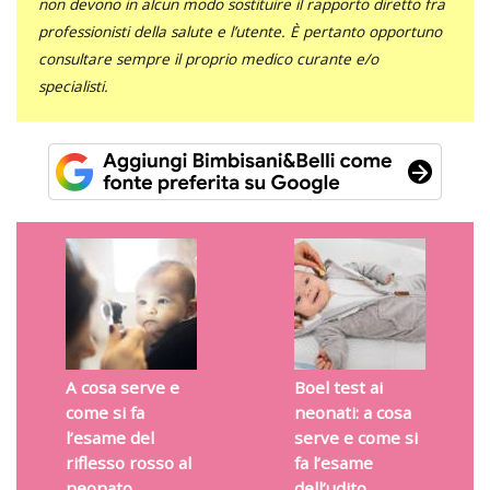
non devono in alcun modo sostituire il rapporto diretto fra
professionisti della salute e l’utente. È pertanto opportuno
consultare sempre il proprio medico curante e/o
specialisti.
A cosa serve e
Boel test ai
come si fa
neonati: a cosa
l’esame del
serve e come si
riflesso rosso al
fa l’esame
neonato
dell’udito