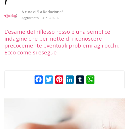
A cura di
“La Redazione”
Aggiornato il
31/10/2016
L’esame del riflesso rosso è una semplice
indagine che permette di riconoscere
precocemente eventuali problemi agli occhi.
Ecco come si esegue
Facebook
Twitter
Pinterest
LinkedIn
Tumblr
WhatsApp