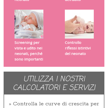
Screening per
Controllo
vista e udito nei
riflessi istintivi
neonati, perché
del neonato
sono importanti
UTILIZZA I NOSTRI
CALCOLATORI E SERVIZI
Controlla le curve di crescita per