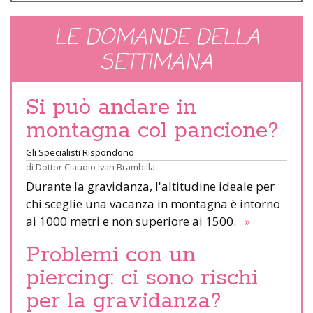
LE DOMANDE DELLA
SETTIMANA
Si può andare in
montagna col pancione?
Gli Specialisti Rispondono
di
Dottor Claudio Ivan Brambilla
Durante la gravidanza, l'altitudine ideale per
chi sceglie una vacanza in montagna è intorno
ai 1000 metri e non superiore ai 1500.
»
Problemi con un
piercing: ci sono rischi
per la gravidanza?