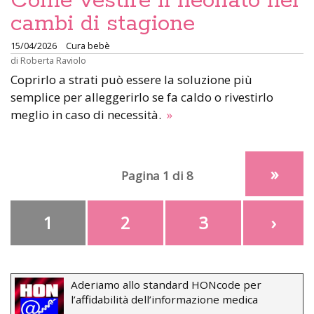
Come vestire il neonato nei
cambi di stagione
15/04/2026
Cura bebè
di
Roberta Raviolo
Coprirlo a strati può essere la soluzione più
semplice per alleggerirlo se fa caldo o rivestirlo
meglio in caso di necessità.
»
»
Pagina 1 di 8
1
2
3
›
Aderiamo allo standard HONcode per
l’affidabilità dell’informazione medica