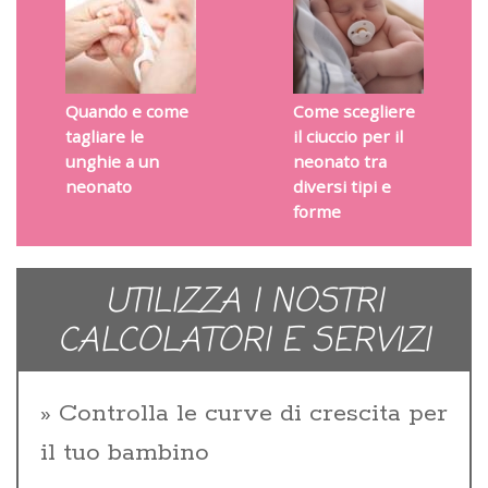
Quando e come
Come scegliere
tagliare le
il ciuccio per il
unghie a un
neonato tra
neonato
diversi tipi e
forme
UTILIZZA I NOSTRI
CALCOLATORI E SERVIZI
Controlla le curve di crescita per
il tuo bambino