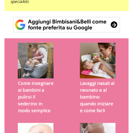
specialisti.
Come insegnare
Lavaggi nasali al
ai bambini a
neonato e al
pulirsi il
bambino:
sederino in
quando iniziare
modo semplice
e come farli