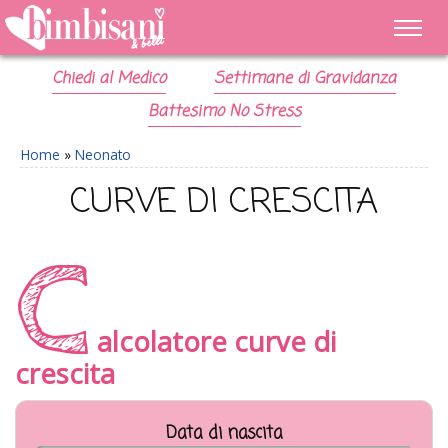
Chiedi al Medico
Settimane di Gravidanza
Battesimo No Stress
Home
»
Neonato
CURVE DI CRESCITA
C
alcolatore curve di
crescita
Data di nascita