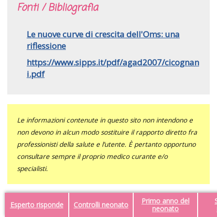
Fonti / Bibliografia
Le nuove curve di crescita dell'Oms: una
riflessione
https://www.sipps.it/pdf/agad2007/cicognan
i.pdf
Le informazioni contenute in questo sito non intendono e
non devono in alcun modo sostituire il rapporto diretto fra
professionisti della salute e l’utente. È pertanto opportuno
consultare sempre il proprio medico curante e/o
specialisti.
Primo anno del
Esperto risponde
Controlli neonato
neonato
Facebook
Twitter
Pinterest
LinkedIn
Tumblr
WhatsApp