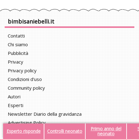
bimbisaniebelli.it
Contatti
Chi siamo
Pubblicità
Privacy
Privacy policy
Condizioni d'uso
Community policy
Autori
Esperti
Newsletter Diario della gravidanza
Advertising Policy
Primo anno del
Esperto risponde
Controlli neonato
Notifiche push
neonato