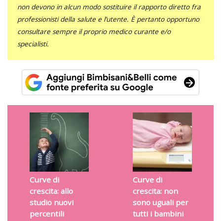
non devono in alcun modo sostituire il rapporto diretto fra
professionisti della salute e l’utente. È pertanto opportuno
consultare sempre il proprio medico curante e/o
specialisti.
Curve di
Curve di
crescita: allo
crescita: non
studio nuovi
sono uguali per
percentili
tutti i bambini