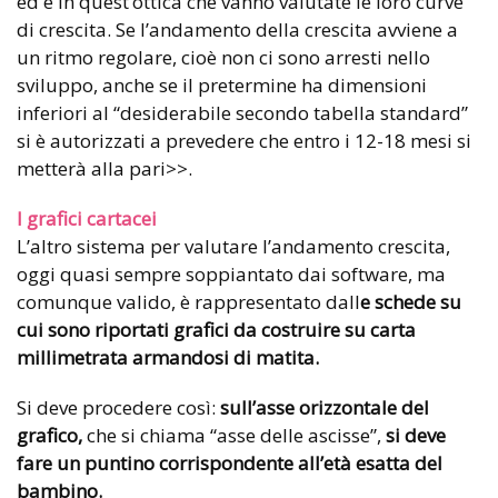
ed è in quest’ottica che vanno valutate le loro curve
di crescita. Se l’andamento della crescita avviene a
un ritmo regolare, cioè non ci sono arresti nello
sviluppo, anche se il pretermine ha dimensioni
inferiori al “desiderabile secondo tabella standard”
si è autorizzati a prevedere che entro i 12-18 mesi si
metterà alla pari>>.
I grafici cartacei
L’altro sistema per valutare l’andamento crescita,
oggi quasi sempre soppiantato dai software, ma
comunque valido, è rappresentato dall
e schede su
cui sono riportati grafici da costruire su
carta
millimetrata armandosi di matita.
Si deve procedere così:
sull’asse orizzontale del
grafico,
che si chiama “asse delle ascisse”,
si deve
fare un puntino
corrispondente all’età esatta del
bambino.