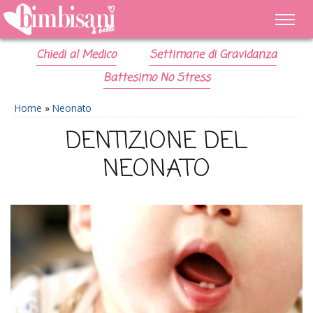
Chiedi al Medico
Settimane di Gravidanza
Battesimo No Stress
Home
»
Neonato
DENTIZIONE DEL
NEONATO