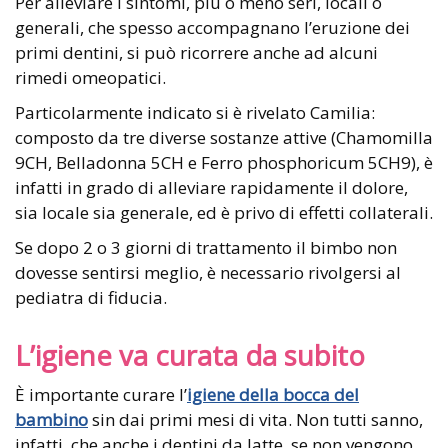
Per alleviare i sintomi, più o meno seri, locali o
generali, che spesso accompagnano l’eruzione dei
primi dentini, si può ricorrere anche ad alcuni
rimedi omeopatici.
Particolarmente indicato si è rivelato Camilia:
composto da tre diverse sostanze attive (Chamomilla
9CH, Belladonna 5CH e Ferro phosphoricum 5CH9), è
infatti in grado di alleviare rapidamente il dolore,
sia locale sia generale, ed è privo di effetti collaterali.
Se dopo 2 o 3 giorni di trattamento il bimbo non
dovesse sentirsi meglio, è necessario rivolgersi al
pediatra di fiducia.
L’igiene va curata da subito
È importante curare l’
igiene della bocca del
bambino
sin dai primi mesi di vita. Non tutti sanno,
infatti, che anche i dentini da latte, se non vengono