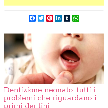
Facebook
Twitter
Pinterest
LinkedIn
Tumblr
WhatsApp
Dentizione neonato: tutti i
problemi che riguardano i
primi dentini