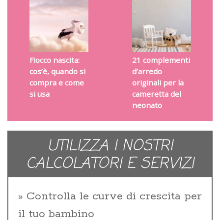
Fiocco nascita:
21 complementi
cos’è, quando si
d’arredo
compra e come
originali per la
si usa
cameretta del
neonato
UTILIZZA I NOSTRI
CALCOLATORI E SERVIZI
Controlla le curve di crescita per
il tuo bambino