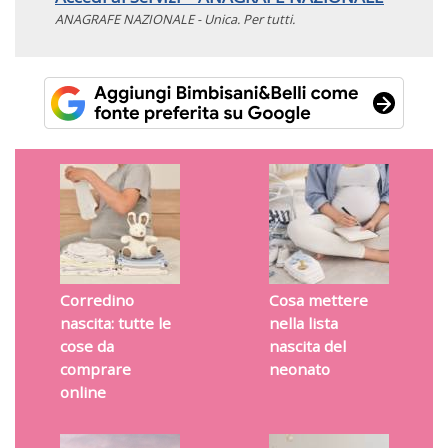
ANAGRAFE NAZIONALE - Unica. Per tutti.
Corredino
Cosa mettere
nascita: tutte le
nella lista
cose da
nascita del
comprare
neonato
online