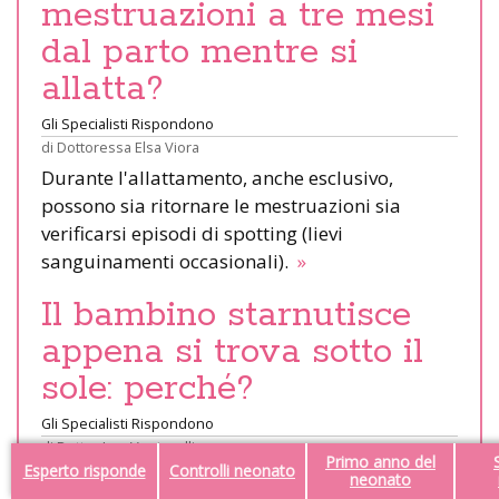
mestruazioni a tre mesi
dal parto mentre si
allatta?
Gli Specialisti Rispondono
di
Dottoressa Elsa Viora
Durante l'allattamento, anche esclusivo,
possono sia ritornare le mestruazioni sia
verificarsi episodi di spotting (lievi
sanguinamenti occasionali).
»
Il bambino starnutisce
appena si trova sotto il
sole: perché?
Gli Specialisti Rispondono
di
Dottor Leo Venturelli
Primo anno del
Esperto risponde
Controlli neonato
Capita se all'improvviso viene esposto al sole
neonato