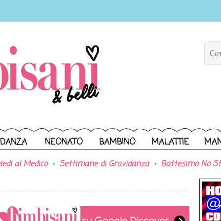
IDANZA
NEONATO
BAMBINO
MALATTIE
MA
iedi al Medico
Settimane di Gravidanza
Battesimo No St