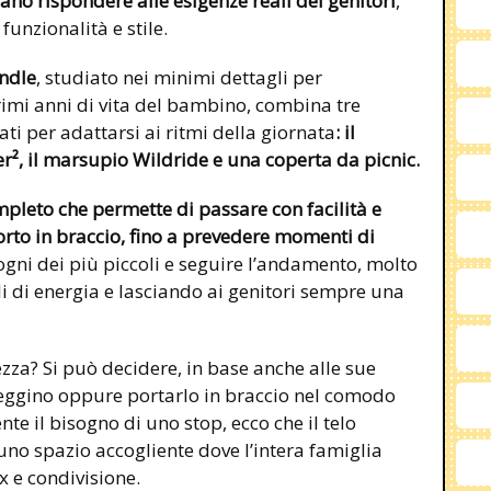
iano rispondere alle esigenze reali dei genitori
,
unzionalità e stile.
undle
, studiato nei minimi dettagli per
imi anni di vita del bambino, combina tre
i per adattarsi ai ritmi della giornata
: il
r², il marsupio Wildride e una coperta da picnic.
mpleto
che permette di passare con facilità e
orto in braccio, fino a prevedere momenti di
ogni dei più piccoli e seguire l’andamento, molto
lli di energia e lasciando ai genitori sempre una
zza? Si può decidere, in base anche alle sue
seggino oppure portarlo in braccio nel comodo
te il bisogno di uno stop, ecco che il telo
uno spazio accogliente dove l’intera famiglia
 e condivisione.