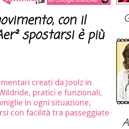
G
ovimento, con il
er² spostarsi è più
entari creati da Joolz in
ildride, pratici e funzionali,
iglie in ogni situazione,
i con facilità tra passeggiate
A