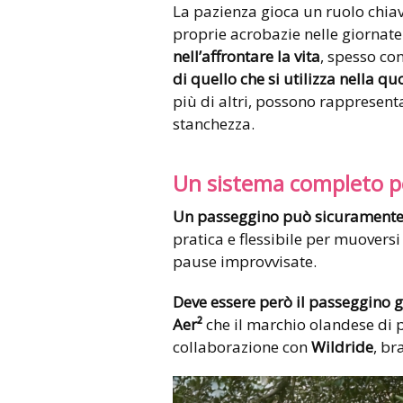
La pazienza gioca un ruolo chiav
proprie acrobazie nelle giornate
nell’affrontare la vita
, spesso co
di quello che si utilizza nella
quo
più di altri, possono rappresent
stanchezza.
Un sistema completo p
Un passeggino può sicuramente f
pratica e flessibile per muoversi
pause improvvisate.
Deve essere però il passeggino g
Aer²
che il marchio olandese di 
collaborazione con
Wildride
, br