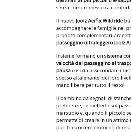
destinati ai più piccoli che sapp
senza compromessi tra comfort, f
Il nuovo
Joolz Aer² x Wildride b
accompagnare le famiglie nei pr
prodotti complementari progettat
passeggino ultraleggero Joolz Ae
Insieme formano un
sistema co
velocità dal passeggino al trasp
pausa
così da assecondare i bis
spesso altalenante, dei loro live
mano libera per tutto il resto!
Il bambino dà segnali di stanche
preferenze, se metterlo sul pas
marsupio e, quando il piccolo sen
permette di creare in un attimo 
può trascorrere momenti di relax