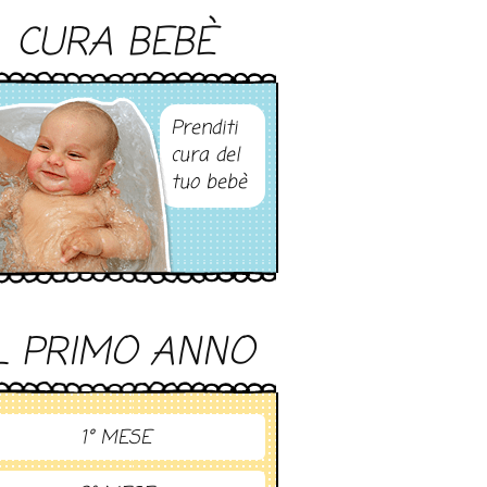
CURA BEBÈ
Prenditi
cura del
tuo bebè
L PRIMO ANNO
1° MESE