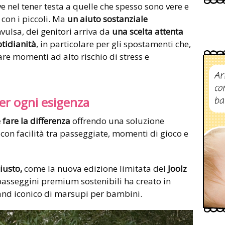
e nel tener testa a quelle che spesso sono vere e
 con i piccoli. Ma
un aiuto sostanziale
nvulsa, dei genitori arriva da
una scelta attenta
tidianità
, in particolare per gli spostamenti che,
are momenti ad alto rischio di stress e
Ar
co
er ogni esigenza
ba
are la differenza
offrendo una soluzione
 con facilità tra passeggiate, momenti di gioco e
iusto,
come la nuova edizione limitata del
Joolz
passeggini premium sostenibili ha creato in
and iconico di marsupi per bambini.