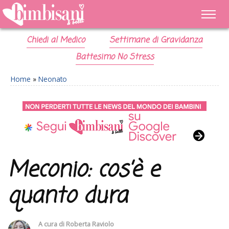
Chiedi al Medico
Settimane di Gravidanza
Battesimo No Stress
Home
»
Neonato
Meconio: cos’è e
quanto dura
A cura di
Roberta Raviolo