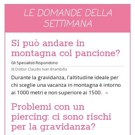
LE DOMANDE DELLA
SETTIMANA
Si può andare in
montagna col pancione?
Gli Specialisti Rispondono
di
Dottor Claudio Ivan Brambilla
Durante la gravidanza, l'altitudine ideale per
chi sceglie una vacanza in montagna è intorno
ai 1000 metri e non superiore ai 1500.
»
Problemi con un
piercing: ci sono rischi
per la gravidanza?