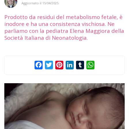
Aggiornato il
15/04/2025
Prodotto da residui del metabolismo fetale, è
inodore e ha una consistenza vischiosa. Ne
parliamo con la pediatra Elena Maggiora della
Società Italiana di Neonatologia.
Facebook
Twitter
Pinterest
LinkedIn
Tumblr
WhatsApp