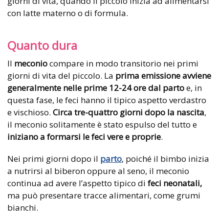
giorni di vita, quando il piccolo inizia ad alimentarsi
con latte materno o di formula.
Quanto dura
Il
meconio
compare in modo transitorio nei primi
giorni di vita del piccolo. La
prima emissione avviene
generalmente nelle prime 12-24 ore dal parto
e, in
questa fase, le feci hanno il tipico aspetto verdastro
e vischioso.
Circa tre-quattro giorni dopo la nascita
,
il meconio solitamente è stato espulso del tutto e
iniziano a formarsi le feci vere e proprie
.
Nei primi giorni dopo il
parto
, poiché il bimbo inizia
a nutrirsi al biberon oppure al seno, il meconio
continua ad avere l’aspetto tipico di
feci neonatali,
ma può presentare tracce alimentari, come grumi
bianchi.