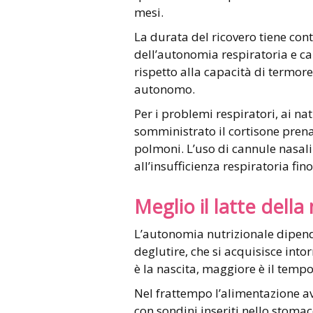
mesi.
La durata del ricovero tiene conto
dell’autonomia respiratoria e ca
rispetto alla capacità di termor
autonomo.
Per i problemi respiratori, ai na
somministrato il cortisone prena
polmoni. L’uso di cannule nasali 
all’insufficienza respiratoria fi
Meglio il latte del
L’autonomia nutrizionale dipend
deglutire, che si acquisisce into
è la nascita, maggiore è il temp
Nel frattempo l’alimentazione av
con sondini inseriti nello stoma