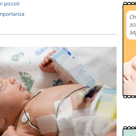
i piccoli
 importanza
Ch
sc
sa