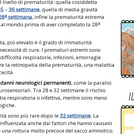
al livello di prematurità: quella cosiddetta
35
–
36 settimane
, quella di media gravità
a
28
settimana
, infine la prematurità estrema
a
 al mondo prima di aver completato la 28
ta, più elevato è il grado di immaturità
 necessità di cure. I prematuri estremi sono
 difficoltà respiratorie, infezioni, emorragie
rre la retinopatia della prematurità, una malattia
cecità.
 danni neurologici permanenti
, come la paralisi
eurosensoriali. Tra 28 e 32 settimane il rischio
I
tia respiratoria o infettiva, mentre sono meno
ogiche.
ità sono più rare dopo le
32 settimane
. La
è influenzata anche dai fattori che hanno causato
o una rottura molto precoce del sacco amniotico.