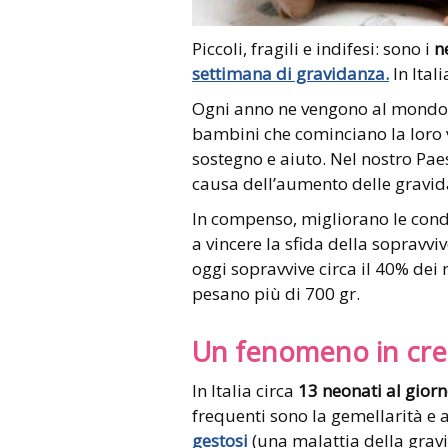
Piccoli, fragili e indifesi: sono i
n
settimana di gravidanza.
In Ital
Ogni anno ne vengono al mond
bambini che cominciano la loro v
sostegno e aiuto. Nel nostro Paes
causa dell’aumento delle gravida
In compenso, migliorano le condiz
a vincere la sfida della sopravviv
oggi sopravvive circa il 40% dei n
pesano più di 700 gr.
Un fenomeno in cre
In Italia circa
13 neonati al gior
frequenti sono la gemellarità e 
gestosi
(una malattia della grav