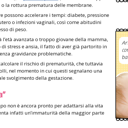
ta o la rottura prematura delle membrane.
e possono accelerare i tempi: diabete, pressione
utero o infezioni vaginali, così come abitudini
sso di peso.
à l’età avanzata o troppo giovane della mamma,
Ar
 di stress e ansia, il fatto di aver già partorito in
co
edenza gravidanze problematiche.
ba
lcolare il rischio di prematurità, che tuttavia
lli, nel momento in cui questi segnalano una
male svolgimento della gestazione.
a”
 non è ancora pronto per adattarsi alla vita
nta infatti un’immaturità della maggior parte