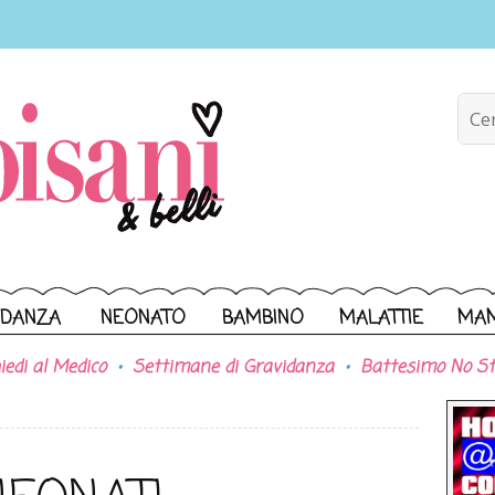
IDANZA
NEONATO
BAMBINO
MALATTIE
MA
iedi al Medico
Settimane di Gravidanza
Battesimo No St