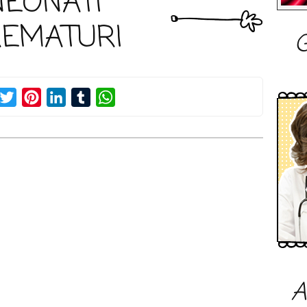
NEONATI
REMATURI
G
acebook
Twitter
Pinterest
LinkedIn
Tumblr
WhatsApp
A