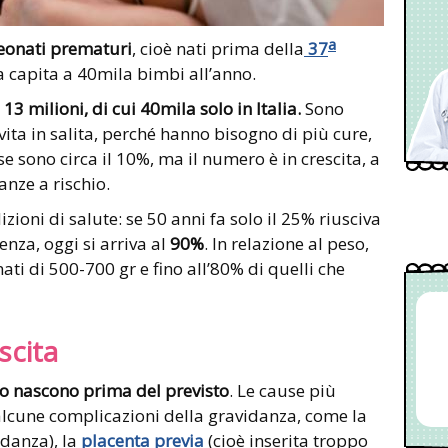
a
eonati prematuri
, cioè nati prima della
37
ia capita a 40mila bimbi all’anno.
o
13 milioni, di cui 40mila solo in Italia.
Sono
ita in salita, perché hanno bisogno di più cure,
e sono circa il 10%, ma il numero è in crescita, a
nze a rischio.
ioni di salute: se 50 anni fa solo il 25% riusciva
enza, oggi si arriva al
90%
. In relazione al peso,
ati di 500-700 gr e fino all’80% di quelli che
scita
no nascono prima del previsto
. Le cause più
alcune complicazioni della gravidanza, come la
idanza), la
placenta previa
(cioè inserita troppo