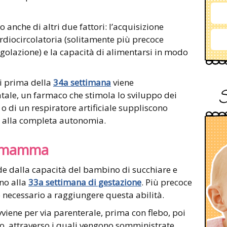
 anche di altri due fattori: l’acquisizione
rdiocircolatoria (solitamente più precoce
egolazione) e la capacità di alimentarsi in modo
ti prima della
34a settimana
viene
tale, un farmaco che stimola lo sviluppo dei
o di un respiratore artificiale suppliscono
no alla completa autonomia.
la mamma
e dalla capacità del bambino di succhiare e
rno alla
33a settimana di gestazione
. Più precoce
o necessario a raggiungere questa abilità.
viene per via parenterale, prima con flebo, poi
co, attraverso i quali vengono somministrate