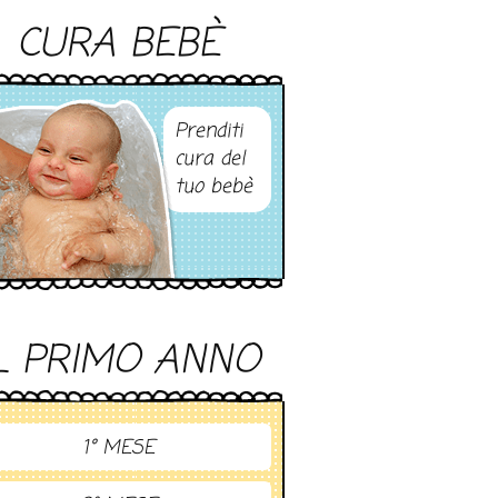
CURA BEBÈ
Prenditi
cura del
tuo bebè
L PRIMO ANNO
1° MESE