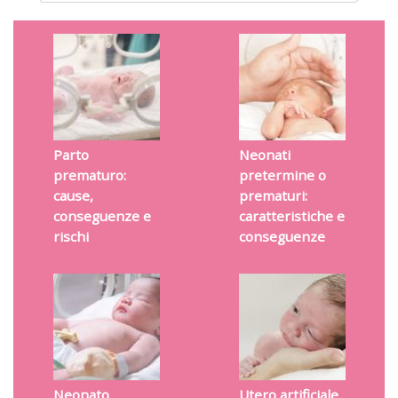
Parto
Neonati
prematuro:
pretermine o
cause,
prematuri:
conseguenze e
caratteristiche e
rischi
conseguenze
Neonato
Utero artificiale