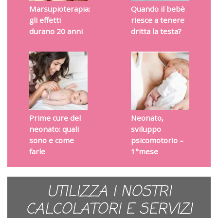
Marsupioterapia:
Quando il bebè
gli effetti
riesce a tenere
durano 20 anni
dritta la testa?
Prime cure del
Neonato,
neonato: quali
sviluppo
sono e come
psicomotorio –
farle
1°mese
UTILIZZA I NOSTRI
CALCOLATORI E SERVIZI