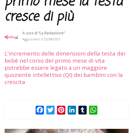
primo mese la testa
cresce di più
A cura di
“La Redazione”
Aggiornato il
22/08/2013
L'incremento delle dimensioni della testa dei
bebè nel corso del primo mese di vita
potrebbe essere legato a un maggiore
quoziente intellettivo (QI) dei bambini con la
crescita
Facebook
Twitter
Pinterest
LinkedIn
Tumblr
WhatsApp