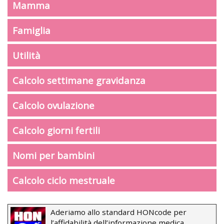
Mamma
Famiglia
Utilità
Calcolo settimane gravidanza
Calcolo ovulazione
Calcolo giorni fertili
Nomi per bambini
Calcolo ciclo mestruale
Aderiamo allo standard HONcode per
l’affidabilità dell’informazione medica