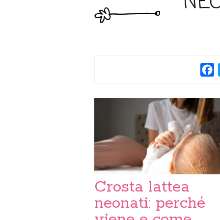
NEO
F
Crosta lattea
neonati: perché
viene e come