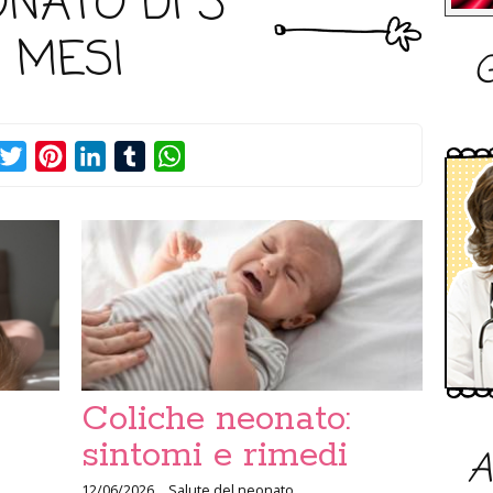
NATO DI 3
MESI
G
acebook
Twitter
Pinterest
LinkedIn
Tumblr
WhatsApp
Coliche neonato:
sintomi e rimedi
A
12/06/2026
Salute del neonato