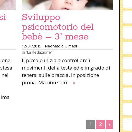
si
Sviluppo
psicomotorio del
bebè – 3° mese
12/01/2015
Neonato di 3 mesi
di
“La Redazione”
zione
Il piccolo inizia a controllare i
estesa
movimenti della testa ed è in grado di
 nel
tenersi sulle braccia, in posizione
prona. Ma non solo...
»
sima
1
2
›