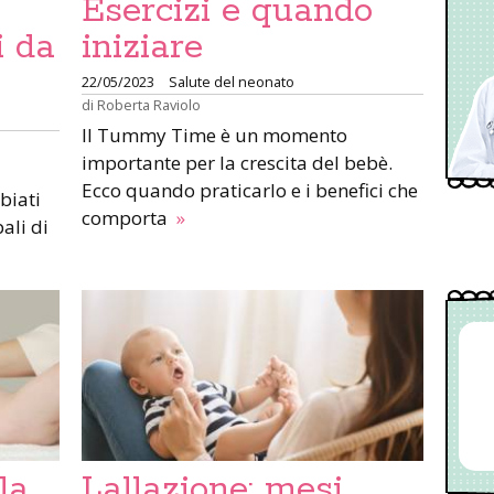
Esercizi e quando
i da
iniziare
22/05/2023
Salute del neonato
di
Roberta Raviolo
Il Tummy Time è un momento
importante per la crescita del bebè.
Ecco quando praticarlo e i benefici che
biati
comporta
»
pali di
la
Lallazione: mesi,