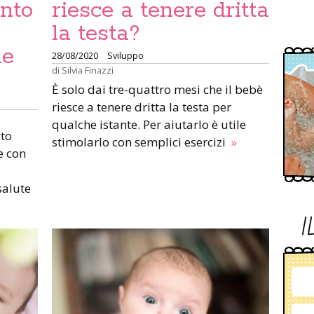
ento
riesce a tenere dritta
la testa?
ne
28/08/2020
Sviluppo
di
Silvia Finazzi
È solo dai tre-quattro mesi che il bebè
riesce a tenere dritta la testa per
qualche istante. Per aiutarlo è utile
ito
stimolarlo con semplici esercizi
»
e con
salute
I