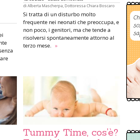
di
Alberta Mascherpa
,
Dottoressa Chiara Boscaro
Si tratta di un disturbo molto
Ch
frequente nei neonati che preoccupa, e
sc
non poco, i genitori, ma che tende a
sa
ei
risolversi spontaneamente attorno al
nte
terzo mese.
»
 senza
fare
Tummy Time, cos’è?