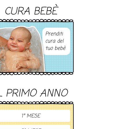
CURA BEBÈ
Prenditi
cura del
tuo bebè
L PRIMO ANNO
1° MESE