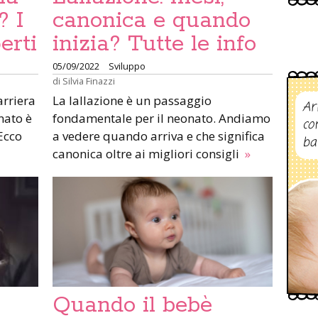
? I
canonica e quando
erti
inizia? Tutte le info
05/09/2022
Sviluppo
di
Silvia Finazzi
arriera
La lallazione è un passaggio
Ar
nato è
fondamentale per il neonato. Andiamo
co
Ecco
a vedere quando arriva e che significa
ba
canonica oltre ai migliori consigli
»
Quando il bebè