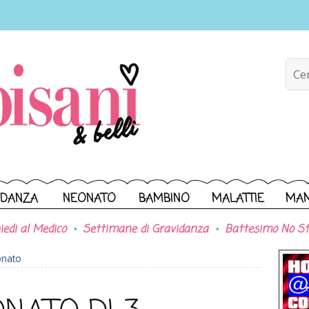
IDANZA
NEONATO
BAMBINO
MALATTIE
MA
iedi al Medico
Settimane di Gravidanza
Battesimo No St
onato