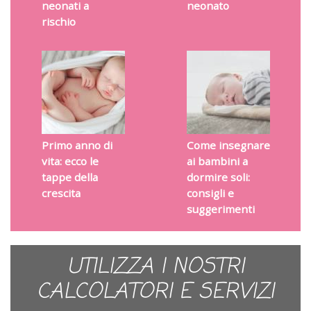
neonati a
neonato
rischio
Primo anno di
Come insegnare
vita: ecco le
ai bambini a
tappe della
dormire soli:
crescita
consigli e
suggerimenti
UTILIZZA I NOSTRI
CALCOLATORI E SERVIZI