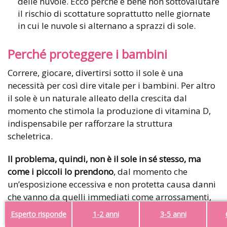
delle nuvole. Ecco perché è bene non sottovalutare
il rischio di scottature soprattutto nelle giornate
in cui le nuvole si alternano a sprazzi di sole.
Perché proteggere i bambini
Correre, giocare, divertirsi sotto il sole è una
necessità per così dire vitale per i bambini. Per altro
il sole è un naturale alleato della crescita dal
momento che stimola la produzione di vitamina D,
indispensabile per rafforzare la struttura
scheletrica.
Il problema, quindi, non è il sole in sé stesso, ma
come i piccoli lo prendono
, dal momento che
un’esposizione eccessiva e non protetta causa danni
che vanno da quelli immediati come arrossamenti,
irritazioni, eritemi solari e pericolose
scottature
fino
Esperto risponde
1-2 anni
3-5 anni
a quelli non visibili ma con conseguenze per il