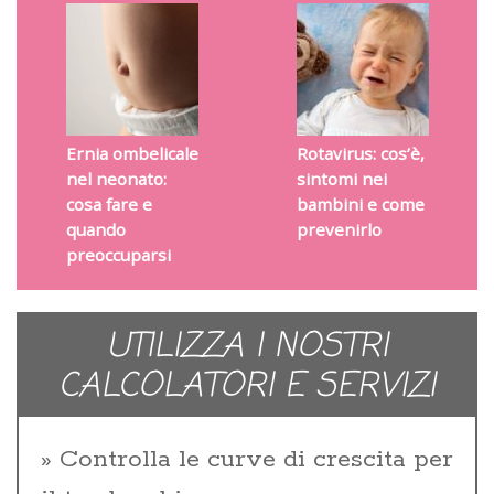
Ernia ombelicale
Rotavirus: cos’è,
nel neonato:
sintomi nei
cosa fare e
bambini e come
quando
prevenirlo
preoccuparsi
UTILIZZA I NOSTRI
CALCOLATORI E SERVIZI
Controlla le curve di crescita per