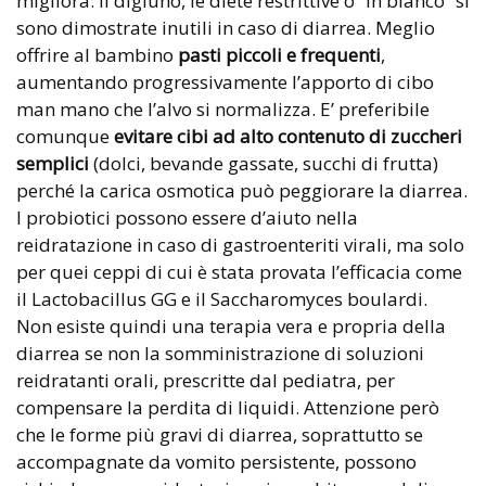
migliora. Il digiuno, le diete restrittive o “in bianco” si
sono dimostrate inutili in caso di diarrea. Meglio
offrire al bambino
pasti piccoli e frequenti
,
aumentando progressivamente l’apporto di cibo
man mano che l’alvo si normalizza. E’ preferibile
comunque
evitare cibi ad alto contenuto di zuccheri
semplici
(dolci, bevande gassate, succhi di frutta)
perché la carica osmotica può peggiorare la diarrea.
I probiotici possono essere d’aiuto nella
reidratazione in caso di gastroenteriti virali, ma solo
per quei ceppi di cui è stata provata l’efficacia come
il Lactobacillus GG e il Saccharomyces boulardi.
Non esiste quindi una terapia vera e propria della
diarrea se non la somministrazione di soluzioni
reidratanti orali, prescritte dal pediatra, per
compensare la perdita di liquidi. Attenzione però
che le forme più gravi di diarrea, soprattutto se
accompagnate da vomito persistente, possono