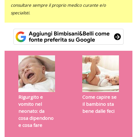
consultare sempre il proprio medico curante e/o
specialisti.
Rigurgito e
Come capire se
vomito nel
il bambino sta
neonato: da
bene dalle feci
cosa dipendono
e cosa fare