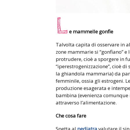
L
e mammelle gonfie
Talvolta capita di osservare in
zone mammarie si “gonfiano” e l
protrudere, cioè a sporgere in fuo
“iperestrogenizzazione”, cioè di
la ghiandola mammaria) da parte
femminile, ossia gli estrogeni.
produzione esagerata e intempes
bambina (evenienza comunque mo
attraverso l’alimentazione.
Che cosa fare
Spetta al
pediatra
valutare il si