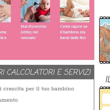
Mal d’orecchio
Come capire se
come
(otite) nel
il bambino sta
la e
neonato
bene dalle feci
RI CALCOLATORI E SERVIZI
I
i crescita per il tuo bambino
zamento