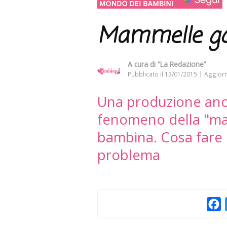
Mammelle gon
A cura di
“La Redazione”
Pubblicato il
13/01/2015
Aggiorn
Una produzione anor
fenomeno della "ma
bambina. Cosa fare 
problema
F