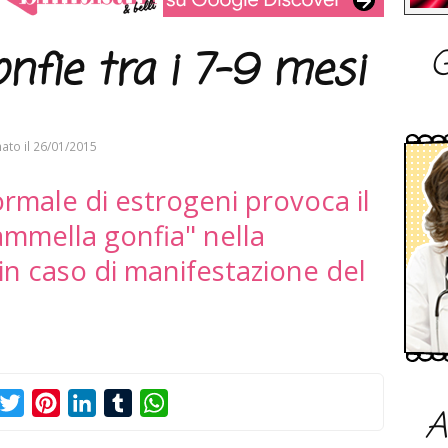
G
fie tra i 7-9 mesi
ato il
26/01/2015
male di estrogeni provoca il
mmella gonfia" nella
in caso di manifestazione del
acebook
Twitter
Pinterest
LinkedIn
Tumblr
WhatsApp
A