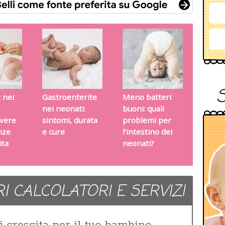
: nei
Gastroenterite
Meno batteri
nei neonati:
buoni: quali
vere
sintomi, durata
problemi per
nze
e cure
l’intestino dei
ita
neonati?
RI CALCOLATORI E SERVIZI
i crescita per il tuo bambino