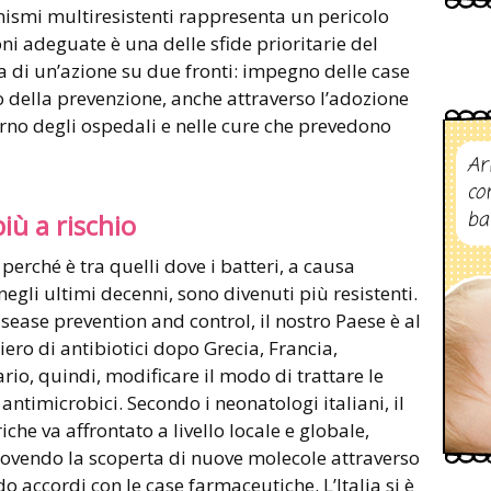
ismi multiresistenti rappresenta un pericolo
oni adeguate è una delle sfide prioritarie del
 di un’azione su due fronti: impegno delle case
 della prevenzione, anche attraverso l’adozione
terno degli ospedali e nelle cure che prevedono
Ar
co
ba
più a rischio
o, perché è tra quelli dove i batteri, a causa
negli ultimi decenni, sono divenuti più resistenti.
sease prevention and control, il nostro Paese è al
iero di antibiotici dopo Grecia, Francia,
io, quindi, modificare il modo di trattare le
i antimicrobici. Secondo i neonatologi italiani, il
che va affrontato a livello locale e globale,
ovendo la scoperta di nuove molecole attraverso
 accordi con le case farmaceutiche. L’Italia si è