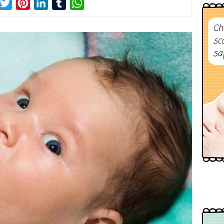
acebook
Twitter
Pinterest
LinkedIn
Tumblr
WhatsApp
Ch
sc
sa