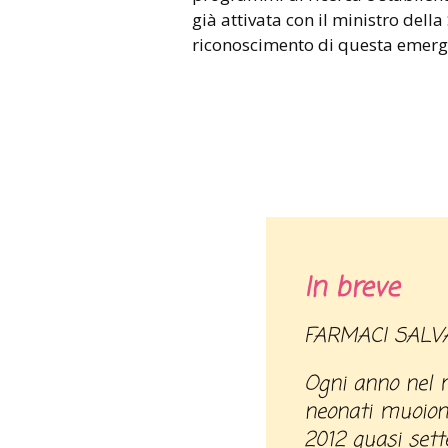
già attivata con il ministro dell
riconoscimento di questa emerge
In breve
FARMACI SALV
Ogni anno nel 
neonati muoiono
2012 quasi sett