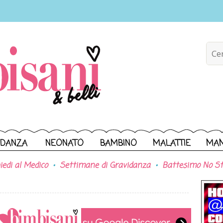
IDANZA
NEONATO
BAMBINO
MALATTIE
MA
iedi al Medico
Settimane di Gravidanza
Battesimo No St