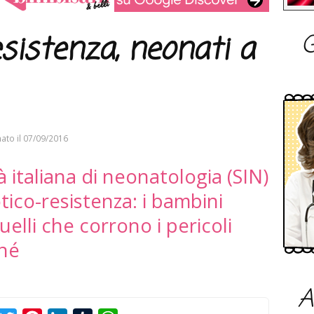
G
esistenza, neonati a
ato il
07/09/2016
à italiana di neonatologia (SIN)
otico-resistenza: i bambini
elli che corrono i pericoli
ché
A