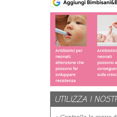
Antibiotici per
Antibiotici
neonati:
neonati
attenzione che
possono a
possono far
consegue
sviluppare
sulla cresc
resistenza
UTILIZZA I NOST
Controlla le curve d