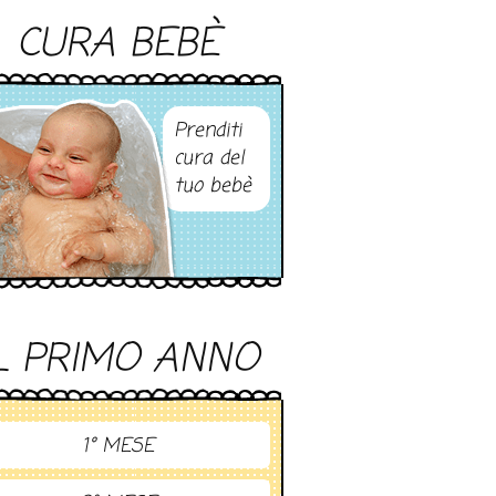
CURA BEBÈ
Prenditi
cura del
tuo bebè
L PRIMO ANNO
1° MESE