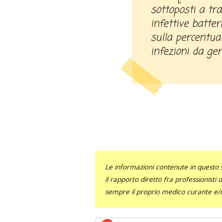
sottoposti a tr
infettive batter
sulla percentual
infezioni da ger
Le informazioni contenute in questo 
il rapporto diretto fra professionisti
sempre il proprio medico curante e/o 